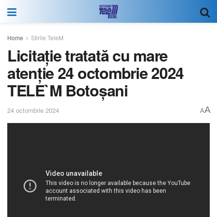
Home
Stirile TeleM
Licitație tratată cu mare
atenție 24 octombrie 2024
TELE`M Botoșani
A
24 octombrie 2024
A