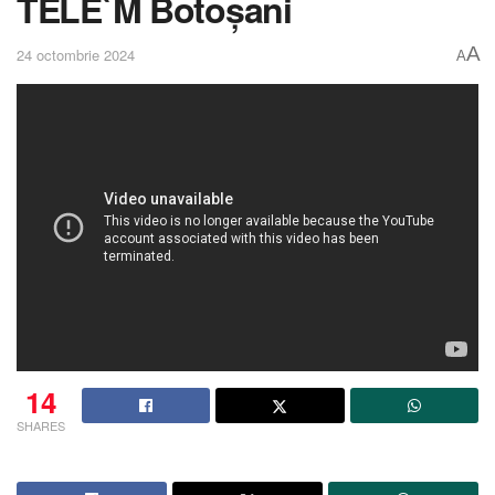
TELE`M Botoșani
A
24 octombrie 2024
A
14
SHARES