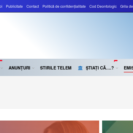
oi
Publicitate
Contact
Politică de confidențialitate
Cod Deontologic
Grila d
ANUNȚURI
STIRILE TELEM
ȘTIAȚI CĂ….?
EMIS