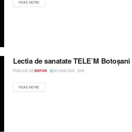
DETAILS
READ MORE
Lectia de sanatate TELE`M Botoșani 
PUBLICAT DE
26 IUNIE 2020
EDITOR
0
DETAILS
READ MORE