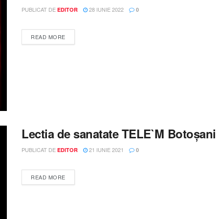
PUBLICAT DE
28 IUNIE 2022
EDITOR
0
DETAILS
READ MORE
Lectia de sanatate TELE`M Botoșani 
PUBLICAT DE
21 IUNIE 2021
EDITOR
0
DETAILS
READ MORE