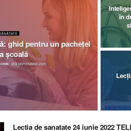
Intelige
în d
s
 SĂNĂTATE
ă: ghid pentru un pachețel
a școală
8 SEPTEMBRIE 2025
ORIN
Lecți
Lectia de sanatate 24 iunie 2022 TE