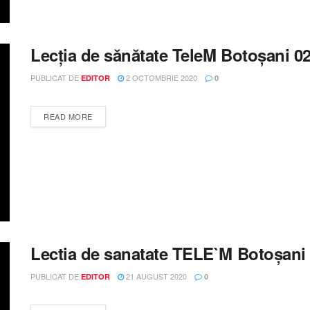
Lecția de sănătate TeleM Botoșani 0
PUBLICAT DE
2 OCTOMBRIE 2020
EDITOR
0
DETAILS
READ MORE
Lectia de sanatate TELE`M Botoșani
PUBLICAT DE
21 AUGUST 2020
EDITOR
0