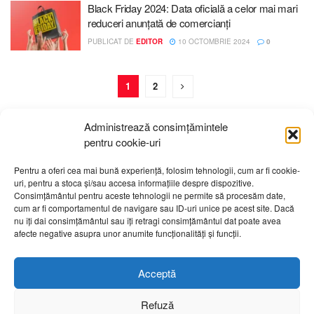
Black Friday 2024: Data oficială a celor mai mari
reduceri anunțată de comercianți
PUBLICAT DE
EDITOR
10 OCTOMBRIE 2024
0
1
2
Administrează consimțămintele
pentru cookie-uri
Pentru a oferi cea mai bună experiență, folosim tehnologii, cum ar fi cookie-
uri, pentru a stoca și/sau accesa informațiile despre dispozitive.
Despre noi
Publicitate
Contact
Politică de confidențialitate
Consimțământul pentru aceste tehnologii ne permite să procesăm date,
Cod Deontologic
Grila de programe
cum ar fi comportamentul de navigare sau ID-uri unice pe acest site. Dacă
nu îți dai consimțământul sau îți retragi consimțământul dat poate avea
afecte negative asupra unor anumite funcționalități și funcții.
Daca sunteti martorul unor evenimente importante vă rugăm
să ne contactați pe email:
telembotosani.tv@gmail.com
Acceptă
Refuză