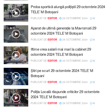
Proba sportivă alungă polițiștii 29 octombrie 2024
TELE`M Botoșani
PUBLICAT DE
EDITOR
29 OCTOMBRIE 2024
0
Aparat de ultimă generație la Mavromati 29
octombrie 2024 TELE`M Botoșani
PUBLICAT DE
EDITOR
29 OCTOMBRIE 2024
0
Iftime vrea salarii mai mari la cabinet 29
octombrie 2024 TELE`M Botoșani
PUBLICAT DE
EDITOR
29 OCTOMBRIE 2024
0
Știri pe scurt 29 octombrie 2024 TELE`M
Botoșani
PUBLICAT DE
EDITOR
29 OCTOMBRIE 2024
0
Poliția Locală răspunde criticilor 29 octombrie
2024 TELE`M Botoșani
PUBLICAT DE
EDITOR
29 OCTOMBRIE 2024
0