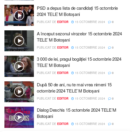
PSD a depus lista de candidați 15 octombrie
2024 TELE`M Botoșani
PUBLICAT DE
EDITOR
15 OCTOMBRIE 2024
0
A început sezonul virozelor 15 octombrie 2024
TELE`M Botoșani
PUBLICAT DE
EDITOR
15 OCTOMBRIE 2024
0
3 000 de lei, pragul bogăției 15 octombrie 2024
TELE`M Botoșani
PUBLICAT DE
EDITOR
15 OCTOMBRIE 2024
0
După 50 de ani, nu te mai vrea nimeni 15
octombrie 2024 TELE`M Botoșani
PUBLICAT DE
EDITOR
15 OCTOMBRIE 2024
0
Dialog Deschis 15 octombrie 2024 TELE’M
Botoșani
PUBLICAT DE
EDITOR
15 OCTOMBRIE 2024
0