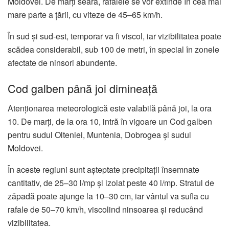
Moldovei. De marți seara, rafalele se vor extinde în cea mai
mare parte a țării, cu viteze de 45–65 km/h.
În sud și sud-est, temporar va fi viscol, iar vizibilitatea poate
scădea considerabil, sub 100 de metri, în special în zonele
afectate de ninsori abundente.
Cod galben până joi dimineață
Atenționarea meteorologică este valabilă până joi, la ora
10. De marți, de la ora 10, intră în vigoare un Cod galben
pentru sudul Olteniei, Muntenia, Dobrogea și sudul
Moldovei.
În aceste regiuni sunt așteptate precipitații însemnate
cantitativ, de 25–30 l/mp și izolat peste 40 l/mp. Stratul de
zăpadă poate ajunge la 10–30 cm, iar vântul va sufla cu
rafale de 50–70 km/h, viscolind ninsoarea și reducând
vizibilitatea.