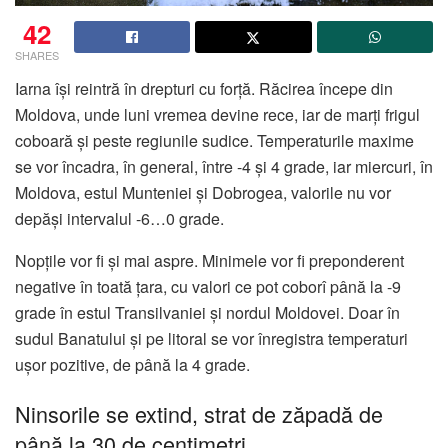
42
SHARES
Iarna își reintră în drepturi cu forță. Răcirea începe din
Moldova, unde luni vremea devine rece, iar de marți frigul
coboară și peste regiunile sudice. Temperaturile maxime
se vor încadra, în general, între -4 și 4 grade, iar miercuri, în
Moldova, estul Munteniei și Dobrogea, valorile nu vor
depăși intervalul -6…0 grade.
Nopțile vor fi și mai aspre. Minimele vor fi preponderent
negative în toată țara, cu valori ce pot coborî până la -9
grade în estul Transilvaniei și nordul Moldovei. Doar în
sudul Banatului și pe litoral se vor înregistra temperaturi
ușor pozitive, de până la 4 grade.
Ninsorile se extind, strat de zăpadă de
până la 30 de centimetri