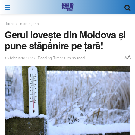
Home
Internațional
Gerul lovește din Moldova și
pune stăpânire pe țară!
A
16 februarie 2026
Reading Time: 2 mins read
A