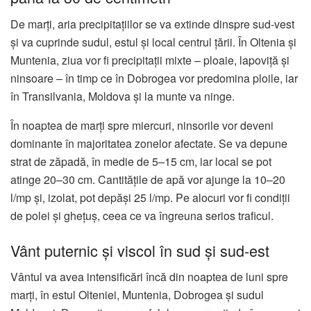
De marți, aria precipitațiilor se va extinde dinspre sud-vest
și va cuprinde sudul, estul și local centrul țării. În Oltenia și
Muntenia, ziua vor fi precipitații mixte – ploaie, lapoviță și
ninsoare – în timp ce în Dobrogea vor predomina ploile, iar
în Transilvania, Moldova și la munte va ninge.
În noaptea de marți spre miercuri, ninsorile vor deveni
dominante în majoritatea zonelor afectate. Se va depune
strat de zăpadă, în medie de 5–15 cm, iar local se pot
atinge 20–30 cm. Cantitățile de apă vor ajunge la 10–20
l/mp și, izolat, pot depăși 25 l/mp. Pe alocuri vor fi condiții
de polei și ghețuș, ceea ce va îngreuna serios traficul.
Vânt puternic și viscol în sud și sud-est
Vântul va avea intensificări încă din noaptea de luni spre
marți, în estul Olteniei, Muntenia, Dobrogea și sudul