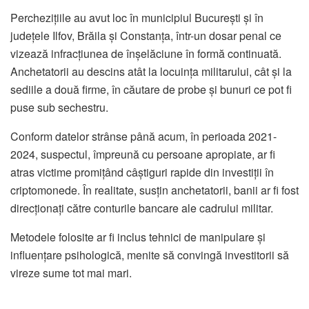
Perchezițiile au avut loc în municipiul București și în
județele Ilfov, Brăila și Constanța, într-un dosar penal ce
vizează infracțiunea de înșelăciune în formă continuată.
Anchetatorii au descins atât la locuința militarului, cât și la
sediile a două firme, în căutare de probe și bunuri ce pot fi
puse sub sechestru.
Conform datelor strânse până acum, în perioada 2021-
2024, suspectul, împreună cu persoane apropiate, ar fi
atras victime promițând câștiguri rapide din investiții în
criptomonede. În realitate, susțin anchetatorii, banii ar fi fost
direcționați către conturile bancare ale cadrului militar.
Metodele folosite ar fi inclus tehnici de manipulare și
influențare psihologică, menite să convingă investitorii să
vireze sume tot mai mari.