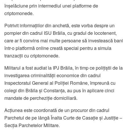
înșelăciune prin intermediul unei platforme de
criptomonede.
Potrivit informațiilor din anchetă, este vorba despre un
pompier din cadrul
ISU Brăila
, cu gradul de locotenent,
care ar fi convins mai multe persoane să investească bani
într-o platformă online creată special pentru a simula
tranzacții cu criptomonede.
Militarul a fost audiat la
IPJ Brăila
, în timp ce polițiștii de la
investigarea criminalității economice din cadrul
Inspectoratul General al Poliției Române
, împreună cu
colegi din Brăila și Constanța, au pus în aplicare cinci
mandate de percheziție domiciliară.
Acțiunea este coordonată de un procuror din cadrul
Parchetul de pe lângă Înalta Curte de Casație și Justiție
–
Secția Parchetelor Militare.