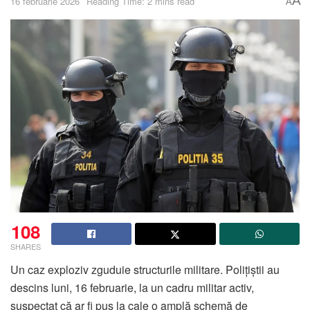
A
16 februarie 2026
Reading Time: 2 mins read
A
108
SHARES
Un caz exploziv zguduie structurile militare. Polițiștii au
descins luni, 16 februarie, la un cadru militar activ,
suspectat că ar fi pus la cale o amplă schemă de