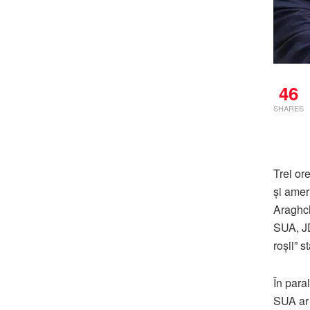
46
SHARES
Trei or
și amer
Araghch
SUA,
J
roșii” s
În para
SUA ar 