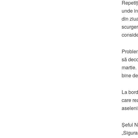
Repetiți
unde in
din ziu
scurger
conside
Problem
să deco
martie.
bine de
La bord
care re
aseleni
Șeful 
„Sigura