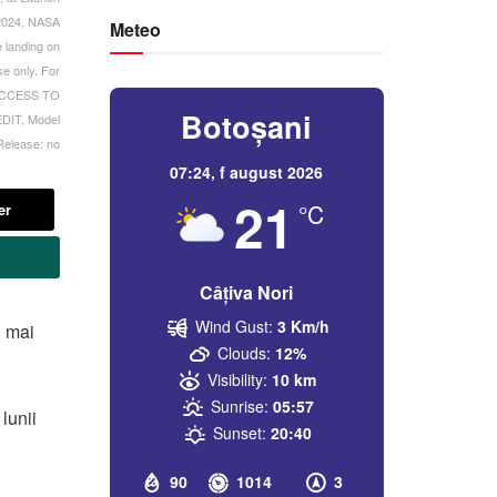
 2024, NASA
Meteo
e landing on
se only. For
 ACCESS TO
Botoșani
IT, Model
Release: no
07:24,
f august 2026
21
°C
er
Câțiva Nori
Wind Gust:
3 Km/h
l mai
Clouds:
12%
Visibility:
10 km
Sunrise:
05:57
lunii
Sunset:
20:40
90
1014
3