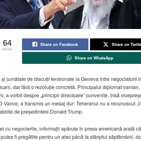
64
Share on Facebook
Share on Twitt
VIEWS
Share on WhatsApp
e și jumătate de discuții tensionate la Geneva între negociatorii i
icani, dar fără o rezoluție concretă. Principalul diplomat iranian
i, a vorbit despre „principii directoare” convenite, însă vicepreș
D Vance
, a transmis un mesaj dur: Teheranul nu a recunoscut „li
tabilite de președintele
Donald Trump
.
lel cu negocierile, informații apărute în presa americană arată că
putea fi pregătite pentru un atac până la sfârșitul săptămânii, d