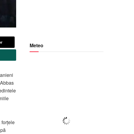
er
Meteo
Botoșani
ranieni
, Abbas
07:24,
f august 2026
edintele
21
°C
niile
Câțiva Nori
 forțele
Wind Gust:
3 Km/h
upă
Clouds:
12%