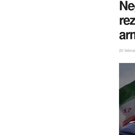
Ne
rez
ar
20 februa