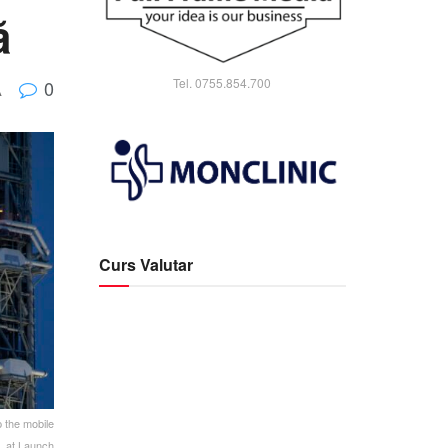
ă
Tel. 0755.854.700
0
A
Curs Valutar
 the mobile
h, at Launch