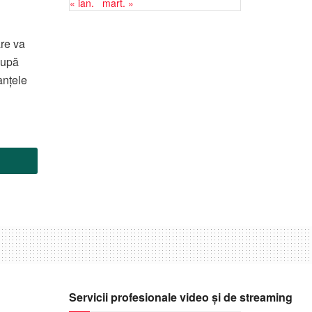
« ian.
mart. »
re va
După
anțele
Servicii profesionale video și de streaming