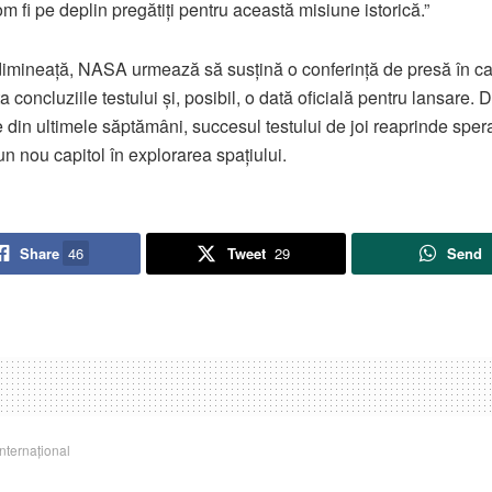
m fi pe deplin pregătiți pentru această misiune istorică.”
dimineață, NASA urmează să susțină o conferință de presă în ca
 concluziile testului și, posibil, o dată oficială pentru lansare. 
e din ultimele săptămâni, succesul testului de joi reaprinde sper
un nou capitol în explorarea spațiului.
Share
46
Tweet
29
Send
Internațional