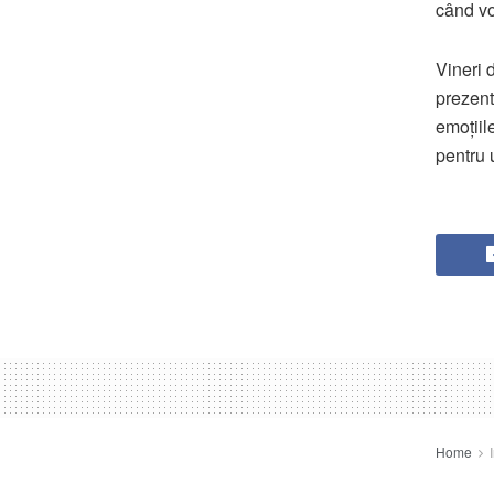
când vo
Vineri 
prezenta
emoțiil
pentru 
Home