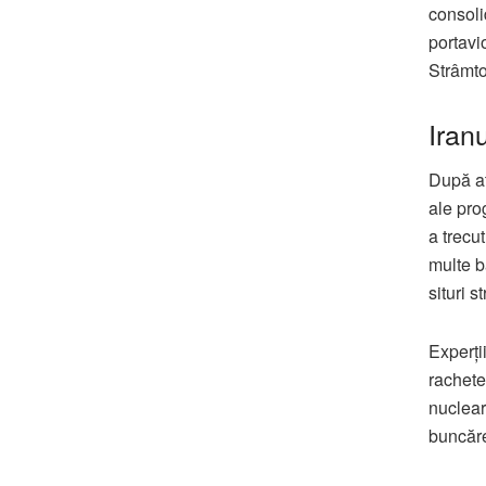
consoli
portavi
Strâmto
Iranu
După at
ale pro
a trecu
multe b
situri 
Experți
rachete 
nuclear
buncăre