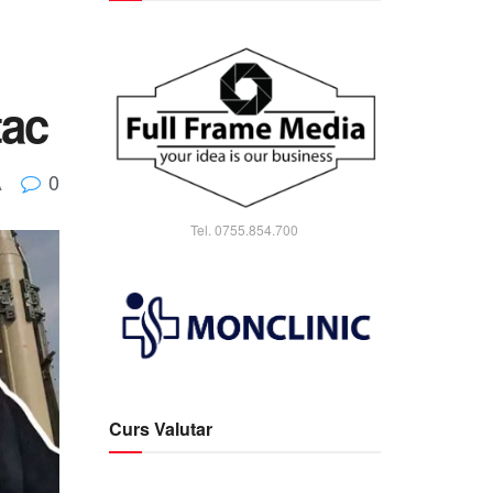
tac
0
A
Tel. 0755.854.700
Curs Valutar