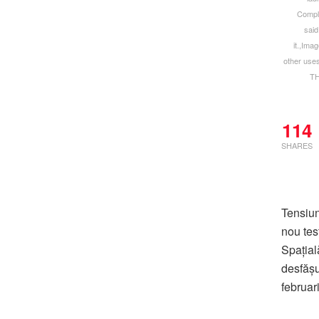
Comple
said
it.,Ima
other use
TH
114
SHARES
Tensiun
nou tes
Spația
desfășu
februar