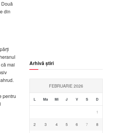
u. Două
Visibility:
10 km
e din
Sunrise:
05:57
Sunset:
20:40
90
1014
3
%
mb
Km/h
părți
eheranul
Arhivă știri
ă că mai
usiv
hahrud.
FEBRUARIE 2026
e pentru
L
Ma
Mi
J
V
S
D
i
1
2
3
4
5
6
7
8