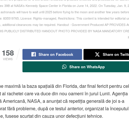
x 39B at NASA's Kennedy Space Center in Florida on June 14, 2022. On Tuesday, Jan. 9,
 astronauts will have to wait until 2025 before flying to the moon and another few years befor
ge: 835519765, License: Rights-managed, Restrictions: This content is intended for editorial u
s, additional clearances may be required. Handout - Government Produced AP PROVIDES
IS PUBLICLY DISTRIBUTED HANDOUT PHOTO PROVIDED BY NASA MANDATORY CRED
158
Share on Facebook
Share on Twitt
VIEWS
Share on WhatsApp
e maximă la baza spațială din Florida, dar final fericit pentru ce
t al rachetei care va duce din nou oameni în jurul Lunii. Agenția
lă Americană,
NASA
, a anunțat că repetiția generală de joi s-a
rat fără probleme, după ce testul anterior, organizat la începutul 
ie, fusese scurtat din cauza unor defecțiuni tehnice.