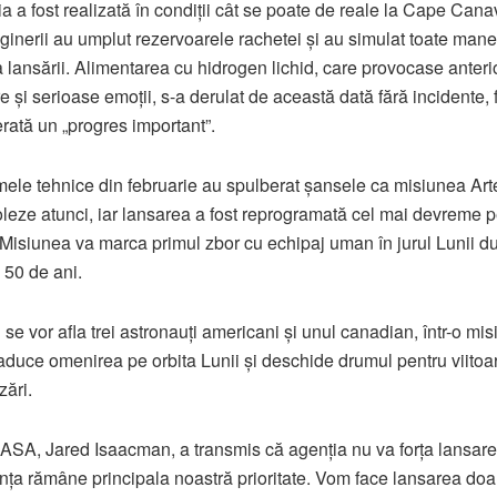
a a fost realizată în condiții cât se poate de reale la
Cape Canav
ginerii au umplut rezervoarele rachetei și au simulat toate mane
a lansării. Alimentarea cu hidrogen lichid, care provocase anteri
e și serioase emoții, s-a derulat de această dată fără incidente, f
rată un „progres important”.
ele tehnice din februarie au spulberat șansele ca misiunea
Art
leze atunci, iar lansarea a fost reprogramată cel mai devreme p
 Misiunea va marca primul zbor cu echipaj uman în jurul Lunii d
 50 de ani.
 se vor afla trei astronauți americani și unul canadian, într-o mi
aduce omenirea pe orbita Lunii și deschide drumul pentru viitoa
zări.
NASA,
Jared Isaacman
, a transmis că agenția nu va forța lansare
nța rămâne principala noastră prioritate. Vom face lansarea doa