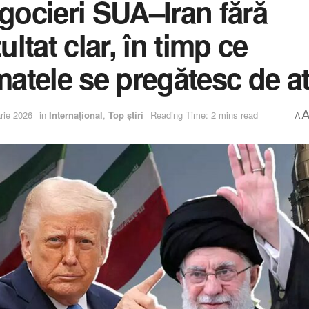
gocieri SUA–Iran fără
ultat clar, în timp ce
matele se pregătesc de a
rie 2026
in
Internațional
,
Top știri
Reading Time: 2 mins read
A