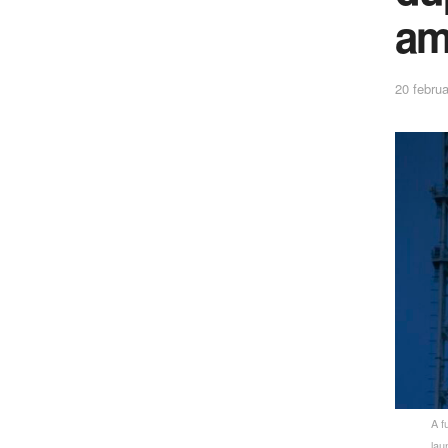
am
20 februa
A f
lau