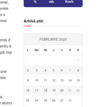
%
mb
Km/h
eral
,
vrele
or o
iind
Arhivă știri
FEBRUARIE 2026
emis 2
entru 6
L
Ma
Mi
J
V
S
D
upă mai
1
2
3
4
5
6
7
8
siune
rele
9
10
11
12
13
14
15
16
17
18
19
20
21
22
a:
23
24
25
26
27
28
r atunci