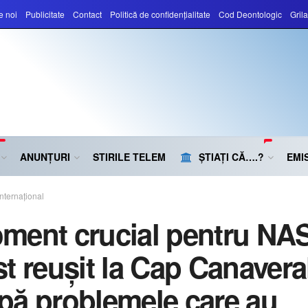
e noi
Publicitate
Contact
Politică de confidențialitate
Cod Deontologic
Gril
ANUNȚURI
STIRILE TELEM
ȘTIAȚI CĂ….?
EMIS
Internațional
ment crucial pentru NA
st reușit la Cap Canavera
pă problemele care au