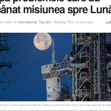
ânat misiunea spre Lun
rie 2026
in
Internațional
,
Top știri
Reading Time: 2 mins read
A
ull moon is seen behind the Artemis I Space Launch System (SLS) and Orion spacecraft, atop
ncher, are prepared for a wet dress rehearsal to practice timelines and procedures for launc