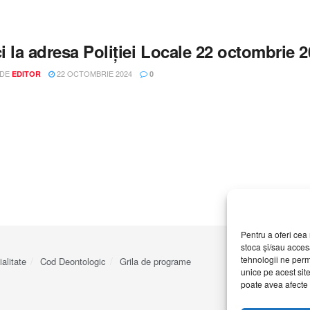
ci la adresa Poliției Locale 22 octombri
 DE
22 OCTOMBRIE 2024
EDITOR
0
Pentru a oferi cea 
stoca și/sau acces
tehnologii ne perm
ialitate
Cod Deontologic
Grila de programe
unice pe acest sit
poate avea afecte n