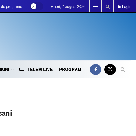
a de programe
vineri, 7 august 2026
Login
IUNI
TELEM LIVE
PROGRAM
șani