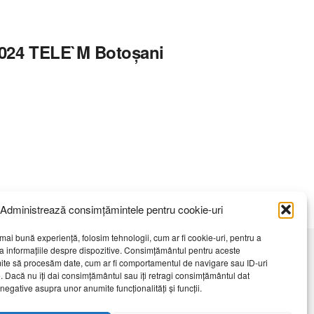
e 2024 TELE`M Botoșani
Administrează consimțămintele pentru cookie-uri
mai bună experiență, folosim tehnologii, cum ar fi cookie-uri, pentru a
a informațiile despre dispozitive. Consimțământul pentru aceste
ite să procesăm date, cum ar fi comportamentul de navigare sau ID-uri
Daca sunteti martorul unor
e. Dacă nu îți dai consimțământul sau îți retragi consimțământul dat
evenimente importante vă rugăm să
egative asupra unor anumite funcționalități și funcții.
ne contactați pe email:
telembotosani.tv@gmail.com