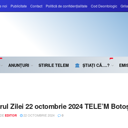
e noi
Publicitate
Contact
Politică de confidențialitate
Cod Deontologic
Gril
ANUNȚURI
STIRILE TELEM
ȘTIAȚI CĂ….?
EMIS
rul Zilei 22 octombrie 2024 TELE’M Boto
 DE
22 OCTOMBRIE 2024
EDITOR
0