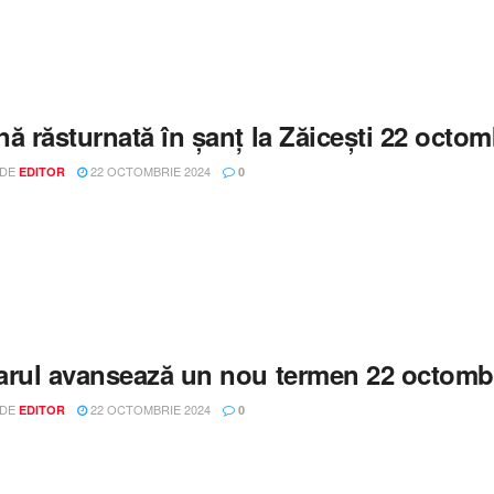
nă răsturnată în șanț la Zăicești 22 oct
 DE
22 OCTOMBRIE 2024
EDITOR
0
arul avansează un nou termen 22 octomb
 DE
22 OCTOMBRIE 2024
EDITOR
0