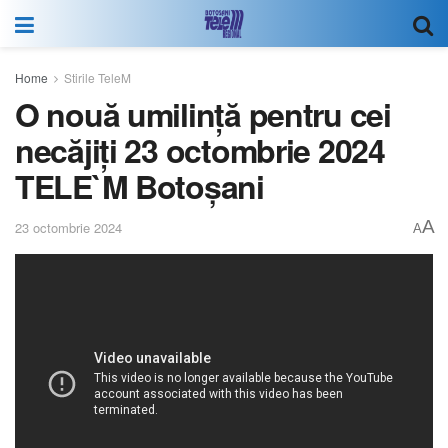
Home
Stirile TeleM
O nouă umilință pentru cei
necăjiți 23 octombrie 2024
TELE`M Botoșani
A
23 octombrie 2024
A