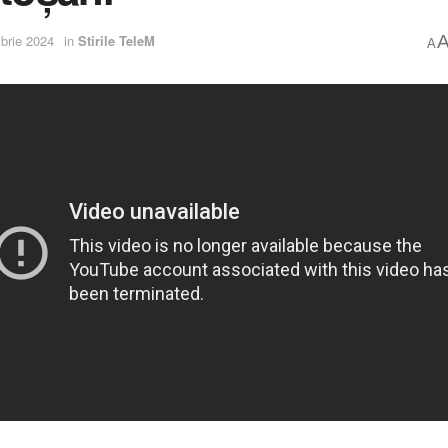
brie 2024
in
Stirile TeleM
A