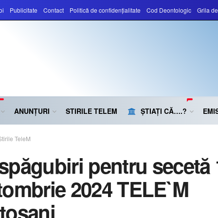
oi
Publicitate
Contact
Politică de confidențialitate
Cod Deontologic
Grila d
ANUNȚURI
STIRILE TELEM
ȘTIAȚI CĂ….?
EMIS
Stirile TeleM
spăgubiri pentru secetă 
tombrie 2024 TELE`M
toșani