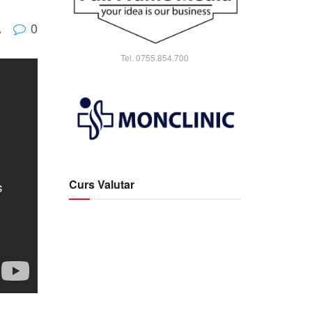
0
A
Tel. 0755.854.700
Curs Valutar