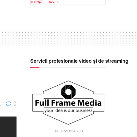
« sept.
nov. »
Servicii profesionale video și de streaming
0
A
Tel. 0755.854.700