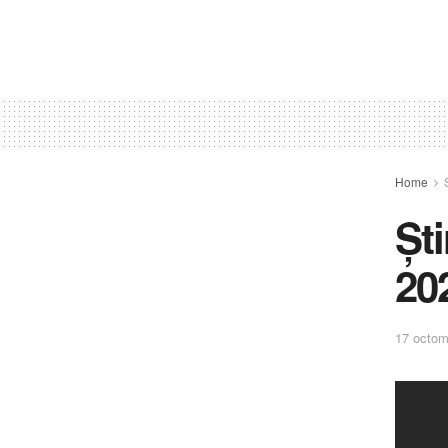
Home
Șt
20
17 octom