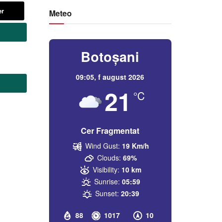
er
Meteo
Botoșani
09:05,
f august 2026
21
°C
Cer Fragmentat
Wind Gust:
19 Km/h
Clouds:
69%
Visibility:
10 km
Sunrise:
05:59
Sunset:
20:39
88
1017
10