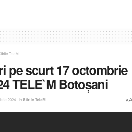
Stirile TeleM
iri pe scurt 17 octombrie
24 TELE`M Botoșani
brie 2024
in
Stirile TeleM
A