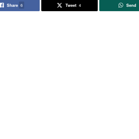
Share
6
Tweet
4
Send