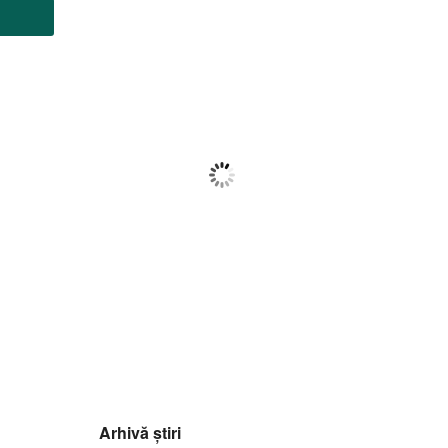
Botoșani
09:05,
f august 2026
21
°C
Cer Fragmentat
Wind Gust:
19 Km/h
Clouds:
69%
Visibility:
10 km
Sunrise:
05:59
Sunset:
20:39
88
1017
10
%
mb
Km/h
Arhivă știri