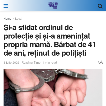
Home
Local
Și-a sfidat ordinul de
protecție și și-a amenințat
propria mamă. Bărbat de 41
de ani, reținut de polițiști
A
8 iulie 2026
Reading Time: 1 min read
A