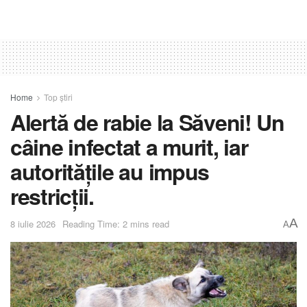
Home
Top știri
Alertă de rabie la Săveni! Un
câine infectat a murit, iar
autoritățile au impus
restricții.
A
8 iulie 2026
Reading Time: 2 mins read
A