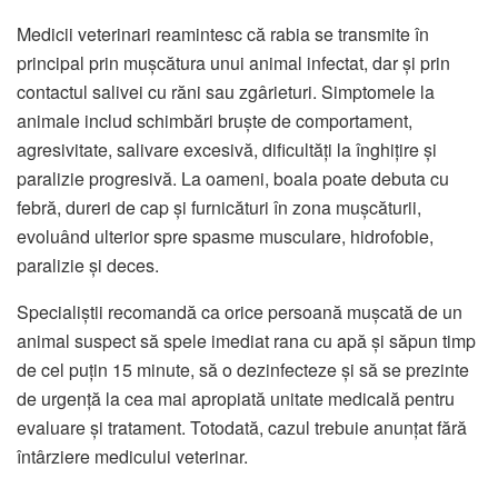
Medicii veterinari reamintesc că rabia se transmite în
principal prin mușcătura unui animal infectat, dar și prin
contactul salivei cu răni sau zgârieturi. Simptomele la
animale includ schimbări bruște de comportament,
agresivitate, salivare excesivă, dificultăți la înghițire și
paralizie progresivă. La oameni, boala poate debuta cu
febră, dureri de cap și furnicături în zona mușcăturii,
evoluând ulterior spre spasme musculare, hidrofobie,
paralizie și deces.
Specialiștii recomandă ca orice persoană mușcată de un
animal suspect să spele imediat rana cu apă și săpun timp
de cel puțin 15 minute, să o dezinfecteze și să se prezinte
de urgență la cea mai apropiată unitate medicală pentru
evaluare și tratament. Totodată, cazul trebuie anunțat fără
întârziere medicului veterinar.