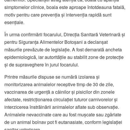
simptomelor clinice, boala este aproape întotdeauna fatală,
motiv pentru care prevenția și intervenția rapidă sunt
esențiale.
În urma confirmării focarului, Direcția Sanitară Veterinară și
pentru Siguranța Alimentelor Botoșani a declanșat
măsurile prevăzute de legislație. A fost demarată ancheta
epidemiologică, iar autoritățile au stabilit zone de protecție
și de supraveghere în jurul focarului.
Printre măsurile dispuse se numără izolarea și
monitorizarea animalelor receptive timp de 30 de zile,
vaccinarea de urgență a câinilor și pisicilor din zonele
afectate, restricționarea circulației tuturor carnivorelor și
interzicerea înstrăinării animalelor aflate sub observație.
Animalele nevaccinate care au fost mușcate sau zgâriate
de un animal bolnav pot fi eutanasiate, conform legislației
sanitar-veterinare.