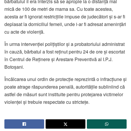
bărbatului îi era interzis să se apropie la o distanță mai
mică de 100 de metri de mama sa. Cu toate acestea,
acesta ar fi ignorat restricțiile impuse de judecători și s-ar fi
deplasat la domiciliul femeii, unde i-ar fi adresat amenințări
cu acte de violență.
În urma intervenției polițiștilor și a probatoriului administrat
în cauză, bărbatul a fost reținut pentru 24 de ore și escortat
în Centrul de Reținere și Arestare Preventivă al I.P.J.
Botoșani.
Încălcarea unui ordin de protecție reprezintă o infracțiune și
poate atrage răspunderea penală, autoritățile subliniind că
astfel de măsuri sunt instituite pentru protejarea victimelor
violenței și trebuie respectate cu strictețe.