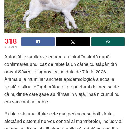
318
SHARES
Autoritățile sanitar-veterinare au intrat în alertă după
confirmarea unui caz de rabie la un câine cu stăpân din
orașul Săveni, diagnosticat în data de 7 iulie 2026.
Animalul a murit, iar ancheta epidemiologică a scos la
iveală o situație îngrijorătoare: proprietarul deținea șapte
câini, dintre care șase au rămas în viață, însă niciunul nu
era vaccinat antirabic.
Rabia este una dintre cele mai periculoase boli virale,
afectând sistemul nervos central al mamiferelor, inclusiv al
oamenilor. Specialiștii atrag atenția că, odată cu apariția