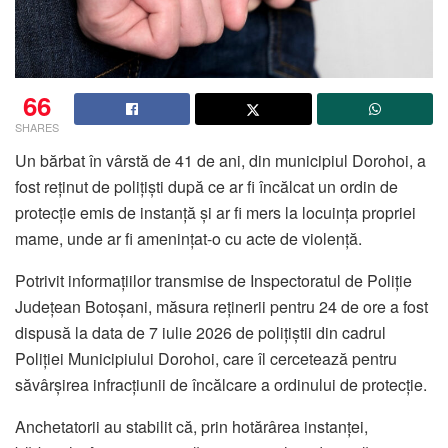
66
SHARES
Un bărbat în vârstă de 41 de ani, din municipiul Dorohoi, a
fost reținut de polițiști după ce ar fi încălcat un ordin de
protecție emis de instanță și ar fi mers la locuința propriei
mame, unde ar fi amenințat-o cu acte de violență.
Potrivit informațiilor transmise de Inspectoratul de Poliție
Județean Botoșani, măsura reținerii pentru 24 de ore a fost
dispusă la data de 7 iulie 2026 de polițiștii din cadrul
Poliției Municipiului Dorohoi, care îl cercetează pentru
săvârșirea infracțiunii de încălcare a ordinului de protecție.
Anchetatorii au stabilit că, prin hotărârea instanței,