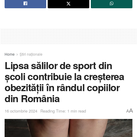
Home
Știri naționale
Lipsa sălilor de sport din
școli contribuie la creșterea
obezității în rândul copiilor
din România
A
16 octombrie 2024
Reading Time: 1 min read
A