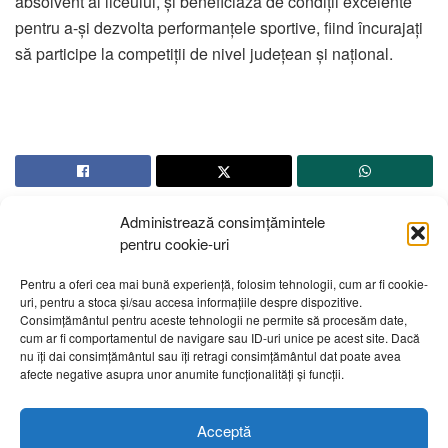
absolvent al liceului, și beneficiază de condiții excelente
pentru a-și dezvolta performanțele sportive, fiind încurajați
să participe la competiții de nivel județean și național.
Administrează consimțămintele
pentru cookie-uri
Pentru a oferi cea mai bună experiență, folosim tehnologii, cum ar fi cookie-
uri, pentru a stoca și/sau accesa informațiile despre dispozitive.
Despre noi
Publicitate
Contact
Politică de confidențialitate
Consimțământul pentru aceste tehnologii ne permite să procesăm date,
Cod Deontologic
Grila de programe
cum ar fi comportamentul de navigare sau ID-uri unice pe acest site. Dacă
nu îți dai consimțământul sau îți retragi consimțământul dat poate avea
afecte negative asupra unor anumite funcționalități și funcții.
Daca sunteti martorul unor evenimente importante vă rugăm
să ne contactați pe email:
telembotosani.tv@gmail.com
Acceptă