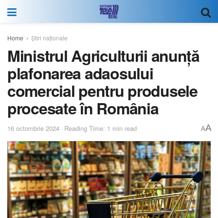
Home
Știri naționale
Ministrul Agriculturii anunță
plafonarea adaosului
comercial pentru produsele
procesate în România
A
16 octombrie 2024
Reading Time: 1 min read
A