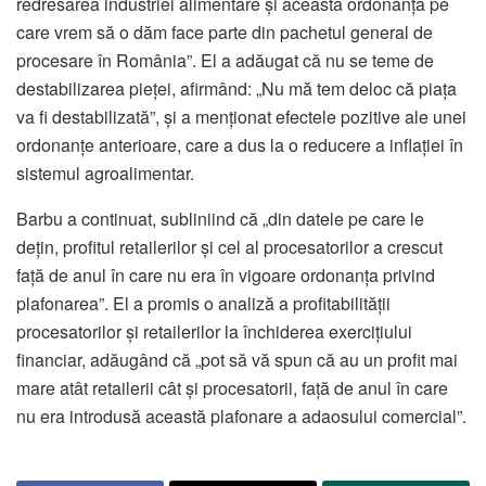
redresarea industriei alimentare și această ordonanță pe
care vrem să o dăm face parte din pachetul general de
procesare în România”. El a adăugat că nu se teme de
destabilizarea pieței, afirmând: „Nu mă tem deloc că piața
va fi destabilizată”, și a menționat efectele pozitive ale unei
ordonanțe anterioare, care a dus la o reducere a inflației în
sistemul agroalimentar.
Barbu a continuat, subliniind că „din datele pe care le
dețin, profitul retailerilor și cel al procesatorilor a crescut
față de anul în care nu era în vigoare ordonanța privind
plafonarea”. El a promis o analiză a profitabilității
procesatorilor și retailerilor la închiderea exercițiului
financiar, adăugând că „pot să vă spun că au un profit mai
mare atât retailerii cât și procesatorii, față de anul în care
nu era introdusă această plafonare a adaosului comercial”.