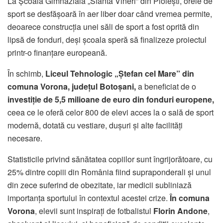
La Școala Gimnazială „Sfânta Vineri” din Ploiești, orele de
sport se desfășoară în aer liber doar când vremea permite,
deoarece construcția unei săli de sport a fost oprită din
lipsă de fonduri, deși școala speră să finalizeze proiectul
printr-o finanțare europeană.
În schimb,
Liceul Tehnologic „Ștefan cel Mare” din
comuna Vorona, județul Botoșani,
a beneficiat de o
investiție de 5,5 milioane de euro din fonduri europene,
ceea ce le oferă celor 800 de elevi acces la o sală de sport
modernă, dotată cu vestiare, dușuri și alte facilități
necesare.
Statisticile privind sănătatea copiilor sunt îngrijorătoare, cu
25% dintre copiii din România fiind supraponderali și unul
din zece suferind de obezitate, iar medicii subliniază
importanța sportului în contextul acestei crize.
În comuna
Vorona
, elevii sunt inspirați de fotbalistul
Florin Andone
,