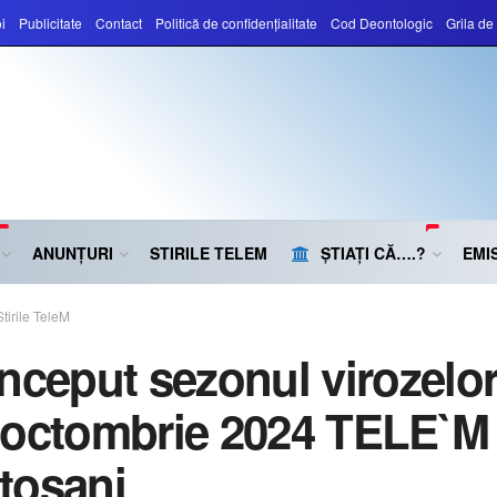
i
Publicitate
Contact
Politică de confidențialitate
Cod Deontologic
Grila d
ANUNȚURI
STIRILE TELEM
ȘTIAȚI CĂ….?
EMIS
Stirile TeleM
început sezonul virozelo
 octombrie 2024 TELE`M
toșani