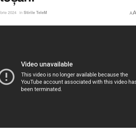
brie 2024
in
Stirile TeleM
A