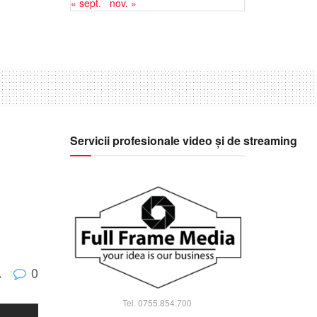
« sept.
nov. »
Servicii profesionale video și de streaming
i
0
A
Tel. 0755.854.700