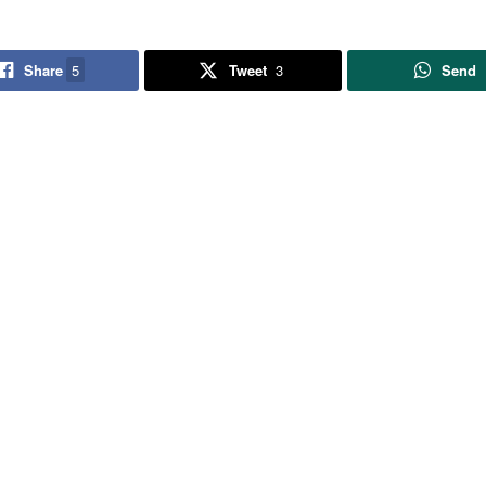
Share
5
Tweet
3
Send