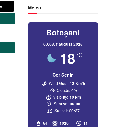
er
Meteo
Botoșani
00:03,
f august 2026
18
°C
Cer Senin
Wind Gust:
12 Km/h
Clouds:
4%
Visibility:
10 km
Sunrise:
06:00
Sunset:
20:37
84
1020
11