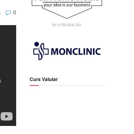
0
A
Tel. 0755.854.700
Curs Valutar