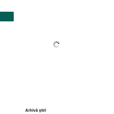
Botoșani
00:03,
f august 2026
18
°C
Cer Senin
Wind Gust:
12 Km/h
Clouds:
4%
Visibility:
10 km
Sunrise:
06:00
Sunset:
20:37
84
1020
11
%
mb
Km/h
Arhivă știri