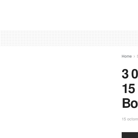
Home
3 0
15
Bo
15 octom