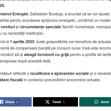
25
.
nistrul Energiei
, Sebastian Burduja, a anunțat că se vor ajusta
iteriile pentru acordarea sprijinului energetic, urmărind un model
e
venituri
și
circumstanțe speciale
(familii numeroase, monopa
u cu necesități medicale).
nă la
1 aprilie 2025
, toate gospodăriile vor beneficia de actuala
hemă de compensare bazată pe consum lunar, însă este recom
 românii să-și
aleagă furnizorii cu grijă
pentru a profita de tarif
antajoase după această dată.
măsuri reflectă o
recalibrare a ajutoarelor sociale
și o necesit
dare fiscală
în contextul provocărilor economice actuale.
Share
2
Tweet
1
Send