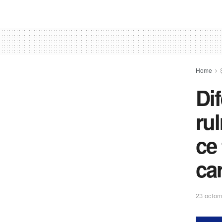
Home
Dif
rul
ce 
ca
23 octom