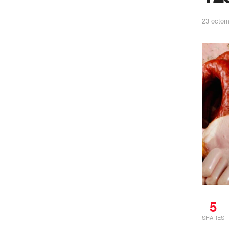
23 octom
5
SHARES