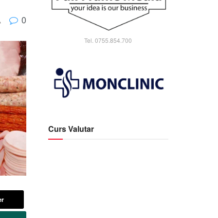
0
A
Tel. 0755.854.700
Curs Valutar
er