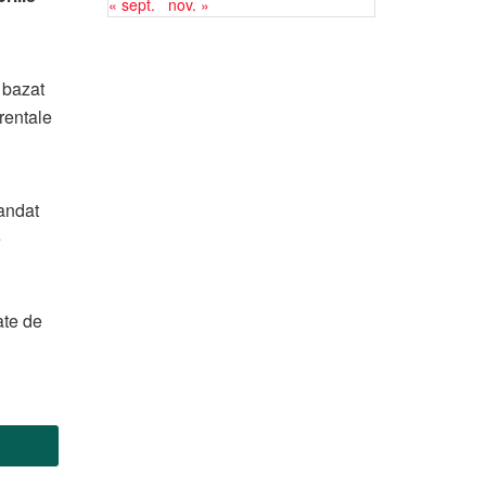
« sept.
nov. »
 bazat
rentale
andat
e
ate de