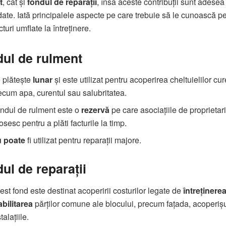
t
, cât și
fondul de reparații
, însă aceste contribuții sunt adesea
ate. Iată principalele aspecte pe care trebuie să le cunoască pe
cturi umflate la întreținere.
ul de rulment
 plătește
lunar
și este utilizat pentru acoperirea cheltuielilor cur
ecum apa, curentul sau salubritatea.
ndul de rulment este o
rezervă
pe care asociațiile de proprietari
losesc pentru a plăti facturile la timp.
 poate
fi utilizat pentru reparații majore.
ul de reparații
est fond este destinat acoperirii costurilor legate de
întreținerea
abilitarea
părților comune ale blocului, precum fațada, acoperiș
talațiile.