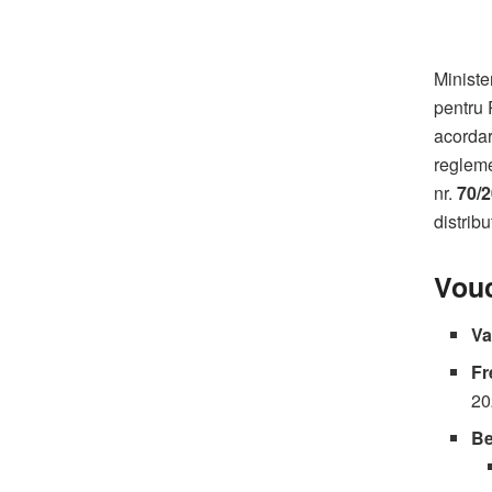
Ministe
pentru 
acorda
regleme
nr.
70/
distribu
Vouc
Va
Fr
20
Be