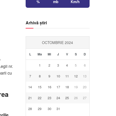
%
mb
Km/h
Arhivă știri
OCTOMBRIE 2024
L
Ma
Mi
J
V
S
D
e
1
2
3
4
5
6
egii nr.
arii cu
7
8
9
10
11
12
13
14
15
16
17
18
19
20
rea
21
22
23
24
25
26
27
28
29
30
31
prilie