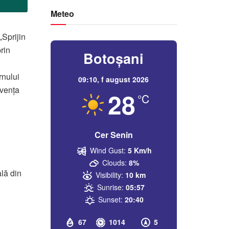
Meteo
„Sprijin
rin
Botoșani
nului
09:10,
f august 2026
cvența
28
°C
Cer Senin
Wind Gust:
5 Km/h
Clouds:
8%
ală din
Visibility:
10 km
Sunrise:
05:57
Sunset:
20:40
67
1014
5