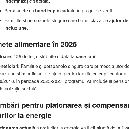
indemnizație socială
.
Persoanele cu
handicap
încadrate în pragul de venit.
Familiile și persoanele singure care beneficiază de
ajutor de
incluziune
.
ete alimentare în 2025
loare:
125 de lei, distribuite o dată la
șase luni
.
neficiari:
Familiile și persoanele singure care primesc ajutor d
cluziune și beneficiarii de ajutor pentru familia cu copii conform L
6/2016. În perioada 2025-2027, programul va include și pension
demnizație socială.
mbări pentru plafonarea și compensa
urilor la energie
afonarea actuală
a prețurilor la energie va fi eliminată de la
1 a