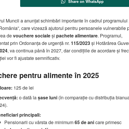
Share on WhatsApp
rul Muncii a anunțat schimbări importante în cadrul programului 
România”, care vizează ajutorul pentru persoanele vulnerabile p
rea de
vouchere sociale
și
pachete alimentare
. Programul,
ntat prin Ordonanța de urgență nr.
115/2023
și Hotărârea Guver
2024
, va continua până în 2027, dar condițiile de acordare și fre
ției vor fi ajustate semnificativ.
here pentru alimente în 2025
loare:
125 de lei
ecvență:
o dată la
șase luni
(în comparație cu distribuția bianu
24).
neficiari principali:
Pensionarii cu vârsta de minimum
65 de ani
care primesc