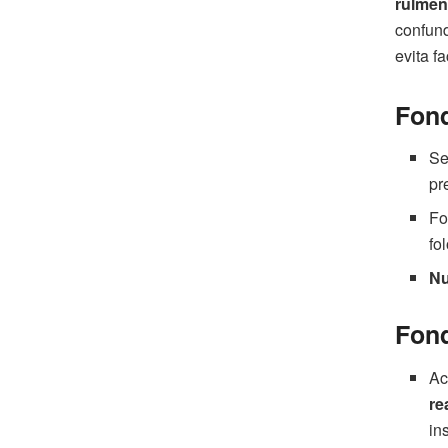
rulmen
confund
evita fa
Fond
Se
pr
Fo
fo
Nu
Fond
Ac
re
ins