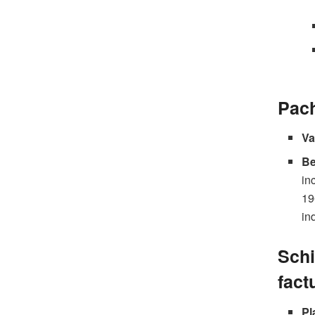
Pach
Va
Be
in
19
in
Schi
fact
Pl