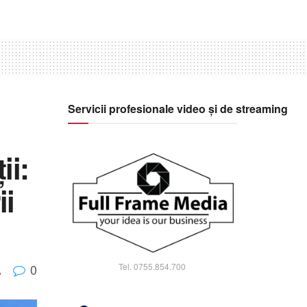
Servicii profesionale video și de streaming
ii:
ii
Tel. 0755.854.700
0
A