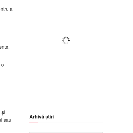
09:11,
f august 2026
ntru a
28
°C
Cer Senin
Wind Gust:
5 Km/h
ente,
Clouds:
8%
Visibility:
10 km
 o
Sunrise:
05:57
Sunset:
20:40
67
1014
5
%
mb
Km/h
 și
Arhivă știri
ul sau