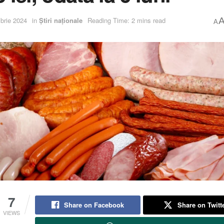
brie 2024
in
Știri naționale
Reading Time: 2 mins read
A
7
Share on Facebook
Share on Twitt
VIEWS