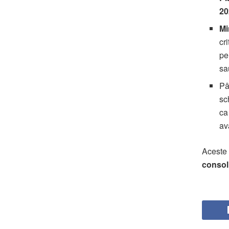
20
Mi
cr
p
sa
Pâ
sc
ca
av
Aceste 
consoli