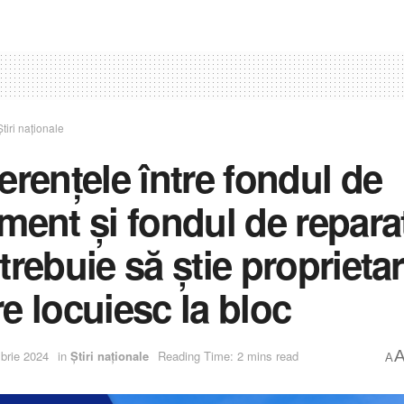
Știri naționale
erențele între fondul de
ment și fondul de reparaț
trebuie să știe proprietar
re locuiesc la bloc
brie 2024
in
Știri naționale
Reading Time: 2 mins read
A