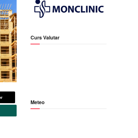
Curs Valutar
er
Meteo
Botoșani