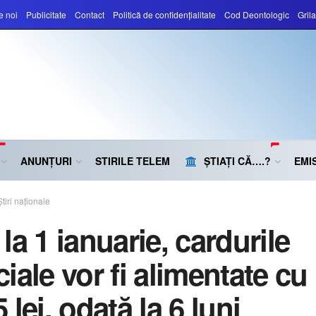
e noi
Publicitate
Contact
Politică de confidențialitate
Cod Deontologic
Gril
ANUNȚURI
STIRILE TELEM
ȘTIAȚI CĂ….?
EMIS
Știri naționale
la 1 ianuarie, cardurile
iale vor fi alimentate cu
 lei, odată la 6 luni