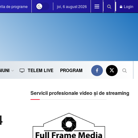
rila de programe
joi, 6 august 2026
Login
IUNI
TELEM LIVE
PROGRAM
Servicii profesionale video și de streaming
4