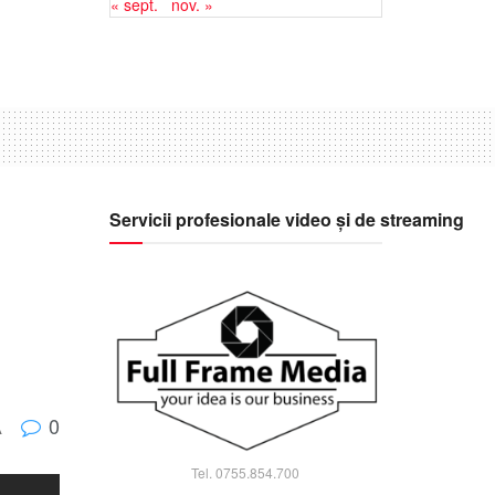
« sept.
nov. »
Servicii profesionale video și de streaming
0
A
Tel. 0755.854.700