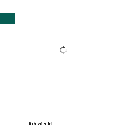
Botoșani
22:34,
f august 2026
23
°C
Ploaie Moderată
Wind Gust:
8 Km/h
Clouds:
34%
Visibility:
10 km
Sunrise:
05:56
Sunset:
20:42
83
1015
9
%
mb
Km/h
Arhivă știri