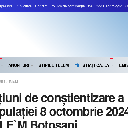
pre noi
Publicitate
Contact
Politică de confidențialitate
Cod Deontologic
G
ANUNȚURI
STIRILE TELEM
ȘTIAȚI CĂ….?
EMIS
Stirile TeleM
țiuni de conștientizare a
pulației 8 octombrie 202
LE`M Botoșani