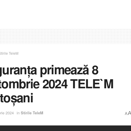
Stirile TeleM
guranța primează 8
tombrie 2024 TELE`M
toșani
rie 2024
in
Stirile TeleM
A