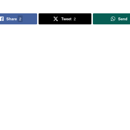
Share
2
Tweet
2
Send