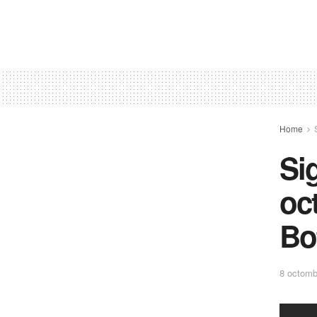
Home
Si
oc
Bo
8 octomb