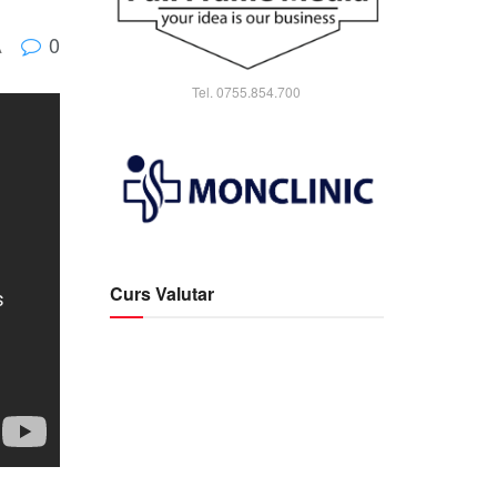
0
A
Tel. 0755.854.700
Curs Valutar