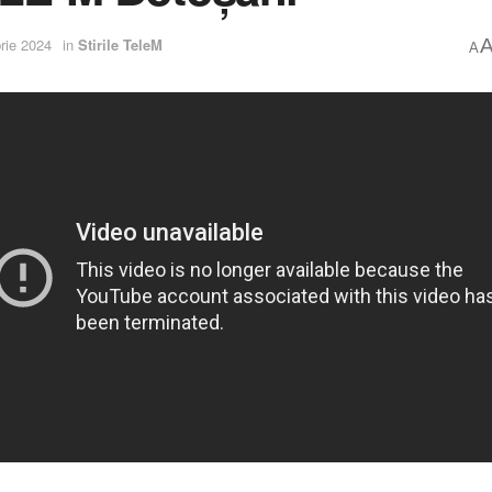
rie 2024
in
Stirile TeleM
A