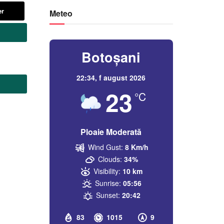
er
Meteo
Botoșani
22:34,
f august 2026
23
°C
Ploaie Moderată
Wind Gust:
8 Km/h
Clouds:
34%
Visibility:
10 km
Sunrise:
05:56
Sunset:
20:42
83
1015
9