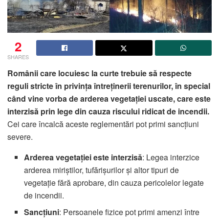
2
SHARES
Românii care locuiesc la curte trebuie să respecte
reguli stricte în privința întreținerii terenurilor, în special
când vine vorba de arderea vegetației uscate, care este
interzisă prin lege din cauza riscului ridicat de incendii.
Cei care încalcă aceste reglementări pot primi sancțiuni
severe.
Arderea vegetației este interzisă
: Legea interzice
arderea miriștilor, tufărișurilor și altor tipuri de
vegetație fără aprobare, din cauza pericolelor legate
de incendii.
Sancțiuni
: Persoanele fizice pot primi amenzi între