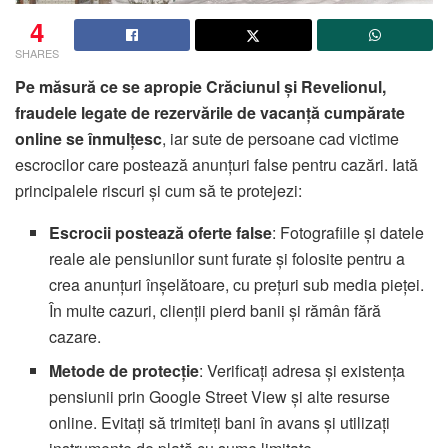
4
SHARES
Pe măsură ce se apropie Crăciunul și Revelionul,
fraudele legate de rezervările de vacanță cumpărate
online se înmulțesc
, iar sute de persoane cad victime
escrocilor care postează anunțuri false pentru cazări. Iată
principalele riscuri și cum să te protejezi:
Escrocii postează oferte false
: Fotografiile și datele
reale ale pensiunilor sunt furate și folosite pentru a
crea anunțuri înșelătoare, cu prețuri sub media pieței.
În multe cazuri, clienții pierd banii și rămân fără
cazare.
Metode de protecție
: Verificați adresa și existența
pensiunii prin Google Street View și alte resurse
online. Evitați să trimiteți bani în avans și utilizați