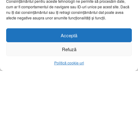
Consimțământul pentru aceste tehnologii ne permite să procesăm date,
Home
Politic
cum ar fi comportamentul de navigare sau ID-uri unice pe acest site. Dacă
nu îți dai consimțământul sau îți retragi consimțământul dat poate avea
Trending
afecte negative asupra unor anumite funcționalități și funcții.
Ciucă anunță accelerarea
includerii României în
Acceptă
programul Visa Waiver,
Refuză
amintind eforturile din
Politică cookie-uri
mandatul său de premier
A
1 octombrie 2024
Reading Time: 1 min read
A