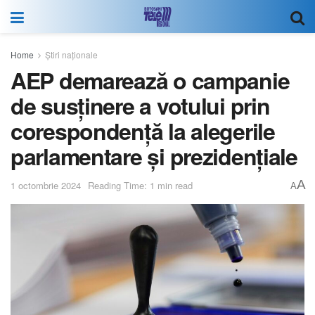
Home
Știri naționale
AEP demarează o campanie
de susținere a votului prin
corespondență la alegerile
parlamentare și prezidențiale
A
1 octombrie 2024
Reading Time: 1 min read
A