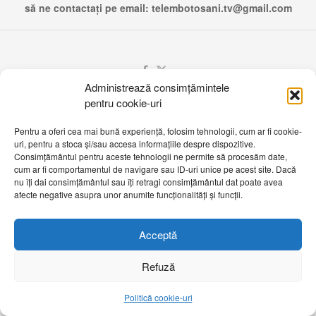
să ne contactați pe email:
telembotosani.tv@gmail.com
Administrează consimțămintele
pentru cookie-uri
Pentru a oferi cea mai bună experiență, folosim tehnologii, cum ar fi cookie-
uri, pentru a stoca și/sau accesa informațiile despre dispozitive.
Consimțământul pentru aceste tehnologii ne permite să procesăm date,
cum ar fi comportamentul de navigare sau ID-uri unice pe acest site. Dacă
nu îți dai consimțământul sau îți retragi consimțământul dat poate avea
afecte negative asupra unor anumite funcționalități și funcții.
Acceptă
Refuză
Politică cookie-uri