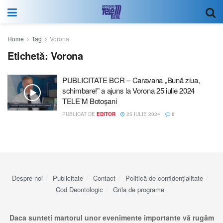
Home
Tag
Vorona
Etichetă:
Vorona
PUBLICITATE BCR – Caravana „Bună ziua,
schimbare!” a ajuns la Vorona 25 iulie 2024
TELE’M Botoșani
PUBLICAT DE
EDITOR
25 IULIE 2024
0
Despre noi
Publicitate
Contact
Politică de confidențialitate
Cod Deontologic
Grila de programe
Daca sunteti martorul unor evenimente importante vă rugăm