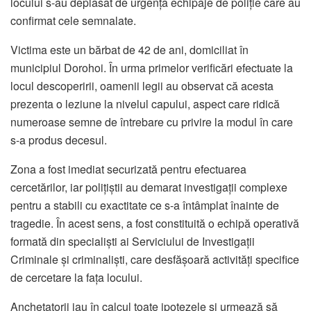
locului s-au deplasat de urgență echipaje de poliție care au
confirmat cele semnalate.
Victima este un bărbat de 42 de ani, domiciliat în
municipiul Dorohoi. În urma primelor verificări efectuate la
locul descoperirii, oamenii legii au observat că acesta
prezenta o leziune la nivelul capului, aspect care ridică
numeroase semne de întrebare cu privire la modul în care
s-a produs decesul.
Zona a fost imediat securizată pentru efectuarea
cercetărilor, iar polițiștii au demarat investigații complexe
pentru a stabili cu exactitate ce s-a întâmplat înainte de
tragedie. În acest sens, a fost constituită o echipă operativă
formată din specialiști ai Serviciului de Investigații
Criminale și criminaliști, care desfășoară activități specifice
de cercetare la fața locului.
Anchetatorii iau în calcul toate ipotezele și urmează să