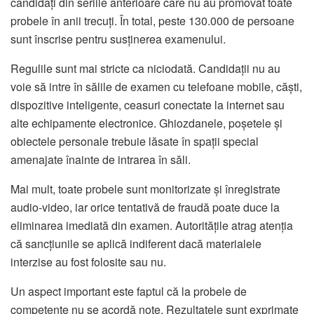
candidați din seriile anterioare care nu au promovat toate
probele în anii trecuți. În total, peste 130.000 de persoane
sunt înscrise pentru susținerea examenului.
Regulile sunt mai stricte ca niciodată. Candidații nu au
voie să intre în sălile de examen cu telefoane mobile, căști,
dispozitive inteligente, ceasuri conectate la internet sau
alte echipamente electronice. Ghiozdanele, poșetele și
obiectele personale trebuie lăsate în spații special
amenajate înainte de intrarea în săli.
Mai mult, toate probele sunt monitorizate și înregistrate
audio-video, iar orice tentativă de fraudă poate duce la
eliminarea imediată din examen. Autoritățile atrag atenția
că sancțiunile se aplică indiferent dacă materialele
interzise au fost folosite sau nu.
Un aspect important este faptul că la probele de
competențe nu se acordă note. Rezultatele sunt exprimate