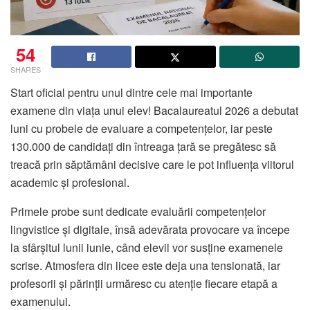
54
SHARES
Start oficial pentru unul dintre cele mai importante
examene din viața unui elev! Bacalaureatul 2026 a debutat
luni cu probele de evaluare a competențelor, iar peste
130.000 de candidați din întreaga țară se pregătesc să
treacă prin săptămâni decisive care le pot influența viitorul
academic și profesional.
Primele probe sunt dedicate evaluării competențelor
lingvistice și digitale, însă adevărata provocare va începe
la sfârșitul lunii iunie, când elevii vor susține examenele
scrise. Atmosfera din licee este deja una tensionată, iar
profesorii și părinții urmăresc cu atenție fiecare etapă a
examenului.