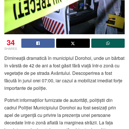
34
SHARES
Dimineață dramatică în municipiul Dorohoi, unde un bărbat
în vârstă de 42 de ani a fost găsit fără viață într-o zonă cu
vegetație de pe strada Avântului. Descoperirea a fost
făcută în jurul orei 07:00, iar cazul a mobilizat imediat forțe
importante de poliție.
Potrivit informațiilor furnizate de autorități, polițiștii din
cadrul Poliției Municipiului Dorohoi au fost sesizați prin
apel de urgență cu privire la prezența unei persoane
decedate într-o zonă aflată la marginea străzii. La fața