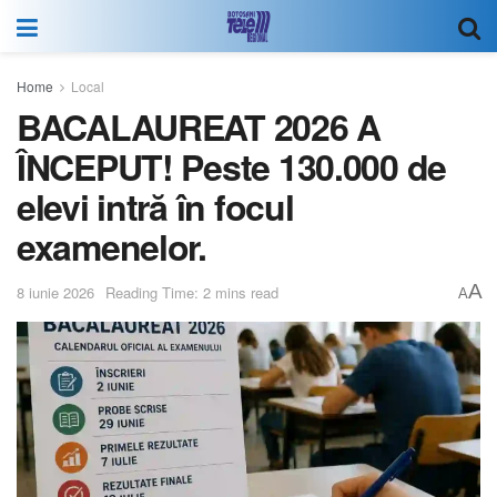
Home
Local
BACALAUREAT 2026 A
ÎNCEPUT! Peste 130.000 de
elevi intră în focul
examenelor.
A
8 iunie 2026
Reading Time: 2 mins read
A