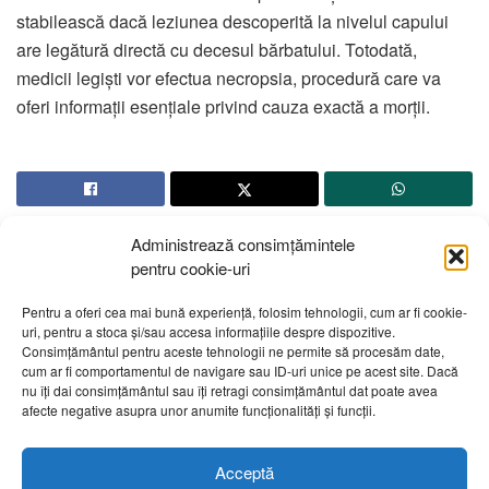
stabilească dacă leziunea descoperită la nivelul capului
are legătură directă cu decesul bărbatului. Totodată,
medicii legiști vor efectua necropsia, procedură care va
oferi informații esențiale privind cauza exactă a morții.
Administrează consimțămintele
pentru cookie-uri
Pentru a oferi cea mai bună experiență, folosim tehnologii, cum ar fi cookie-
uri, pentru a stoca și/sau accesa informațiile despre dispozitive.
Despre noi
Publicitate
Contact
Politică de confidențialitate
Consimțământul pentru aceste tehnologii ne permite să procesăm date,
Cod Deontologic
Grila de programe
cum ar fi comportamentul de navigare sau ID-uri unice pe acest site. Dacă
nu îți dai consimțământul sau îți retragi consimțământul dat poate avea
afecte negative asupra unor anumite funcționalități și funcții.
Daca sunteti martorul unor evenimente importante vă rugăm
să ne contactați pe email:
telembotosani.tv@gmail.com
Acceptă