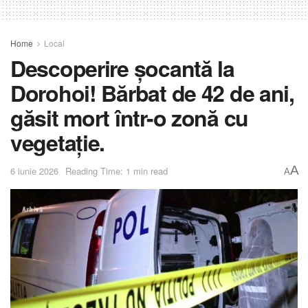
Home
Local
Descoperire șocantă la
Dorohoi! Bărbat de 42 de ani,
găsit mort într-o zonă cu
vegetație.
A
6 iunie 2026
Reading Time: 1 min read
A