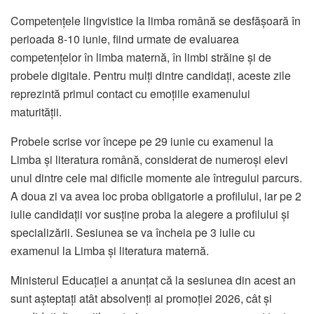
Competențele lingvistice la limba română se desfășoară în
perioada 8-10 iunie, fiind urmate de evaluarea
competențelor în limba maternă, în limbi străine și de
probele digitale. Pentru mulți dintre candidați, aceste zile
reprezintă primul contact cu emoțiile examenului
maturității.
Probele scrise vor începe pe 29 iunie cu examenul la
Limba și literatura română, considerat de numeroși elevi
unul dintre cele mai dificile momente ale întregului parcurs.
A doua zi va avea loc proba obligatorie a profilului, iar pe 2
iulie candidații vor susține proba la alegere a profilului și
specializării. Sesiunea se va încheia pe 3 iulie cu
examenul la Limba și literatura maternă.
Ministerul Educației a anunțat că la sesiunea din acest an
sunt așteptați atât absolvenți ai promoției 2026, cât și