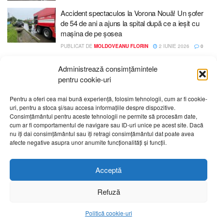
Accident spectaculos la Vorona Nouă! Un șofer
de 54 de ani a ajuns la spital după ce a ieșit cu
mașina de pe șosea
PUBLICAT DE
MOLDOVEANU FLORIN
2 IUNIE 2026
0
Administrează consimțămintele
pentru cookie-uri
Pentru a oferi cea mai bună experiență, folosim tehnologii, cum ar fi cookie-
uri, pentru a stoca și/sau accesa informațiile despre dispozitive.
Despre noi
Publicitate
Contact
Politică de confidențialitate
Consimțământul pentru aceste tehnologii ne permite să procesăm date,
Cod Deontologic
Grila de programe
cum ar fi comportamentul de navigare sau ID-uri unice pe acest site. Dacă
nu îți dai consimțământul sau îți retragi consimțământul dat poate avea
afecte negative asupra unor anumite funcționalități și funcții.
Daca sunteti martorul unor evenimente importante vă rugăm
să ne contactați pe email:
telembotosani.tv@gmail.com
Acceptă
Refuză
Politică cookie-uri