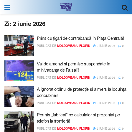
Zi:
2 iunie 2026
Prins cu țigări de contrabandă în Piața Centrală!
PUBLICAT DE
MOLDOVEANU FLORIN
2 IUNIE 2026
0
Val de amenzi și permise suspendate în
minivacanța de Rusalii!
PUBLICAT DE
MOLDOVEANU FLORIN
2 IUNIE 2026
0
A ignorat ordinul de protecție și a mers la locuința
concubinei!
PUBLICAT DE
MOLDOVEANU FLORIN
2 IUNIE 2026
0
Permis „fabricat” pe calculator și prezentat pe
telefon la frontieră!
PUBLICAT DE
MOLDOVEANU FLORIN
2 IUNIE 2026
0