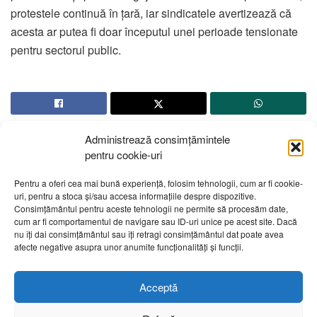
protestele continuă în țară, iar sindicatele avertizează că
acesta ar putea fi doar începutul unei perioade tensionate
pentru sectorul public.
Administrează consimțămintele
pentru cookie-uri
Pentru a oferi cea mai bună experiență, folosim tehnologii, cum ar fi cookie-
uri, pentru a stoca și/sau accesa informațiile despre dispozitive.
Despre noi
Publicitate
Contact
Politică de confidențialitate
Consimțământul pentru aceste tehnologii ne permite să procesăm date,
Cod Deontologic
Grila de programe
cum ar fi comportamentul de navigare sau ID-uri unice pe acest site. Dacă
nu îți dai consimțământul sau îți retragi consimțământul dat poate avea
afecte negative asupra unor anumite funcționalități și funcții.
Daca sunteti martorul unor evenimente importante vă rugăm
să ne contactați pe email:
telembotosani.tv@gmail.com
Acceptă