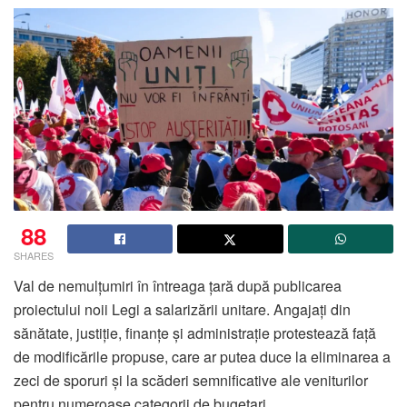
88
SHARES
Val de nemulțumiri în întreaga țară după publicarea
proiectului noii Legi a salarizării unitare. Angajați din
sănătate, justiție, finanțe și administrație protestează față
de modificările propuse, care ar putea duce la eliminarea a
zeci de sporuri și la scăderi semnificative ale veniturilor
pentru numeroase categorii de bugetari.