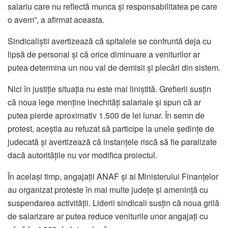
salariu care nu reflectă munca și responsabilitatea pe care
o avem”, a afirmat aceasta.
Sindicaliștii avertizează că spitalele se confruntă deja cu
lipsă de personal și că orice diminuare a veniturilor ar
putea determina un nou val de demisii și plecări din sistem.
Nici în justiție situația nu este mai liniștită. Grefierii susțin
că noua lege menține inechități salariale și spun că ar
putea pierde aproximativ 1.500 de lei lunar. În semn de
protest, aceștia au refuzat să participe la unele ședințe de
judecată și avertizează că instanțele riscă să fie paralizate
dacă autoritățile nu vor modifica proiectul.
În același timp, angajații ANAF și ai Ministerului Finanțelor
au organizat proteste în mai multe județe și amenință cu
suspendarea activității. Liderii sindicali susțin că noua grilă
de salarizare ar putea reduce veniturile unor angajați cu