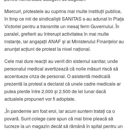
Miercuri, protestele au cuprins mai multe instituții publice,
în timp ce mii de sindicaliști SANITAS s-au adunat în Piața
Victoriei pentru a transmite un mesaj ferm Guvernului. În
paralel, grefierii au întrerupt activitatea în mai multe
instanțe, iar angajații ANAF și ai Ministerului Finanțelor au
anunțat acțiuni de protest la nivel național.
Cele mai dure reacții au venit din sistemul sanitar, unde
personalul medical avertizează că noile măsuri riscă să
accentueze criza de personal. O asistentă medicală
prezentă la protest a declarat că unele cadre medicale ar
putea pierde între 2.000 și 2.500 de lei lunar dacă
actualele propuneri vor fi adoptate.
„În pandemie am fost eroi, iar acum suntem tratați ca o
povară. Sunt colege care spun că mai bine pleacă să
lucreze la un magazin decât să rămână în spital pentru un