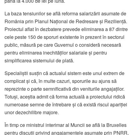
până la 4.000 de lei pe lună.
La baza tensiunilor se află reforma salarizării asumate de
România prin Planul Național de Redresare și Reziliență.
Proiectul aflat în dezbatere prevede eliminarea a 87 dintre
cele peste 150 de sporuri existente în prezent în sectorul
public, măsură pe care Guvernul o consideră necesară
pentru eliminarea inechităților salariale și pentru
simplificarea sistemului de plată.
Specialiștii susțin că actualul sistem este unul extrem de
complicat și că, în multe cazuri, sporurile au ajuns să
reprezinte o parte semnificativă din veniturile angajaților.
Totuși, aceștia admit că forma actuală a proiectului ridică
numeroase semne de întrebare și că există riscul apariției
unor dezechilibre majore.
În timp ce ministrul interimar al Muncii se află la Bruxelles
pentru discuții privind angajamentele asumate prin PNRR,