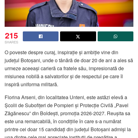
215
SHARES
O poveste despre curaj, inspirație și ambiție vine din
județul Botoșani, unde o tânără de doar 20 de ani a ales să
urmeze aceeași carieră ca fratele său, impresionată de
misiunea nobilă a salvatorilor și de respectul pe care îl
inspiră uniforma militară.
Florina Arseni, din localitatea Unteni, este astăzi elevă a
Școlii de Subofițeri de Pompieri și Protecție Civilă „Pavel
Zăgănescu” din Boldești, promoția 2026-2027. Reușita sa
este una remarcabilă, în condițiile în care s-a numărat
printre cei doar 15 candidați din județul Botoșani admiși la
una dintre cele mai apreciate instituții de pregătire a