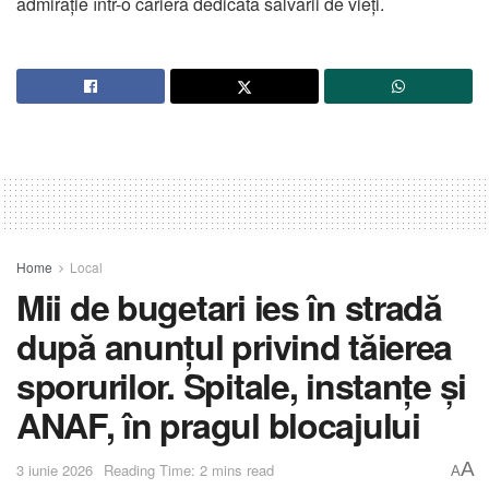
admirație într-o carieră dedicată salvării de vieți.
Home
Local
Mii de bugetari ies în stradă
după anunțul privind tăierea
sporurilor. Spitale, instanțe și
ANAF, în pragul blocajului
A
3 iunie 2026
Reading Time: 2 mins read
A