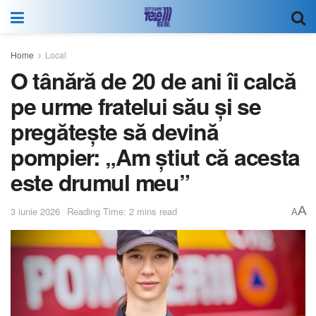
Home
Local
O tânără de 20 de ani îi calcă
pe urme fratelui său și se
pregătește să devină
pompier: „Am știut că acesta
este drumul meu”
A
3 iunie 2026
Reading Time: 2 mins read
A