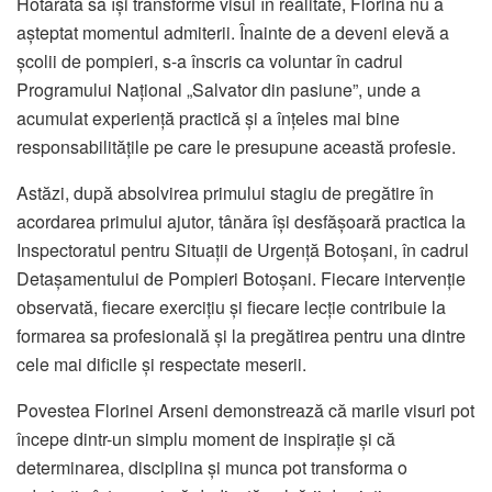
Hotărâtă să își transforme visul în realitate, Florina nu a
așteptat momentul admiterii. Înainte de a deveni elevă a
școlii de pompieri, s-a înscris ca voluntar în cadrul
Programului Național „Salvator din pasiune”, unde a
acumulat experiență practică și a înțeles mai bine
responsabilitățile pe care le presupune această profesie.
Astăzi, după absolvirea primului stagiu de pregătire în
acordarea primului ajutor, tânăra își desfășoară practica la
Inspectoratul pentru Situații de Urgență Botoșani, în cadrul
Detașamentului de Pompieri Botoșani. Fiecare intervenție
observată, fiecare exercițiu și fiecare lecție contribuie la
formarea sa profesională și la pregătirea pentru una dintre
cele mai dificile și respectate meserii.
Povestea Florinei Arseni demonstrează că marile visuri pot
începe dintr-un simplu moment de inspirație și că
determinarea, disciplina și munca pot transforma o