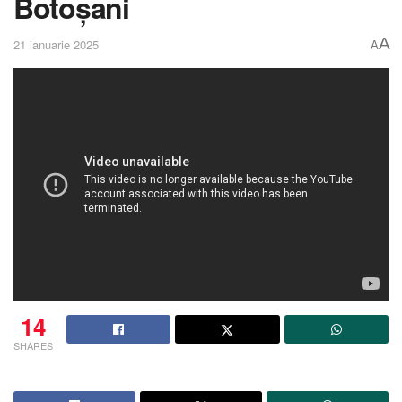
Botoșani
A
21 ianuarie 2025
A
14
SHARES