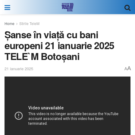
Home
Stirile TeleM
Șanse în viață cu bani
europeni 21 ianuarie 2025
TELE`M Botoșani
A
21 ianuarie 2025
A