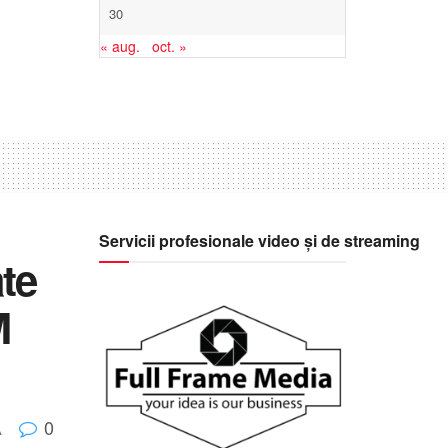
30
« aug.
oct. »
Servicii profesionale video și de streaming
te
M
0
A