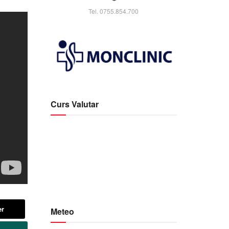
Tel. 0755.854.700
Curs Valutar
er
Meteo