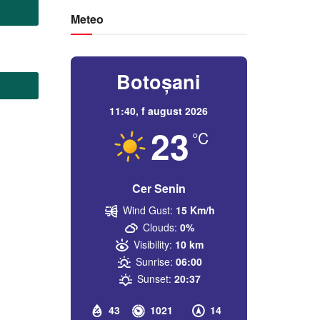
Meteo
Botoșani
11:40,
f august 2026
23
°C
Cer Senin
Wind Gust:
15 Km/h
Clouds:
0%
Visibility:
10 km
Sunrise:
06:00
Sunset:
20:37
43
1021
14