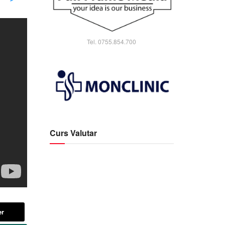
Tel. 0755.854.700
Curs Valutar
er