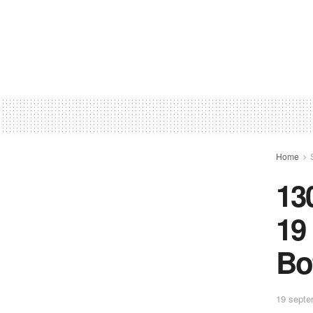
Home
13
19
Bo
19 septe