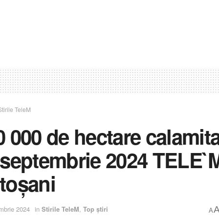
Stirile TeleM
0 000 de hectare calamita
 septembrie 2024 TELE`
toșani
mbrie 2024
in
Stirile TeleM
,
Top știri
A