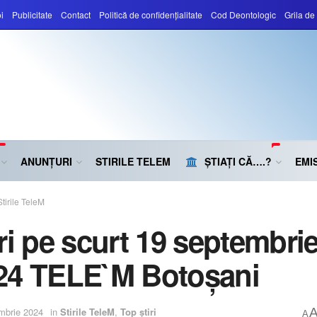
i
Publicitate
Contact
Politică de confidențialitate
Cod Deontologic
Grila d
ANUNȚURI
STIRILE TELEM
ȘTIAȚI CĂ….?
EMIS
Stirile TeleM
iri pe scurt 19 septembri
24 TELE`M Botoșani
mbrie 2024
in
Stirile TeleM
,
Top știri
A