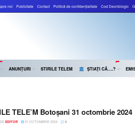
pre noi
Publicitate
Contact
Politică de confidențialitate
Cod Deontologic
G
ANUNȚURI
STIRILE TELEM
ȘTIAȚI CĂ….?
EMIS
ILE TELE’M Botoșani 31 octombrie 2024
 DE
31 OCTOMBRIE 2024
EDITOR
0