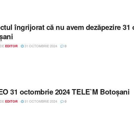
ectul îngrijorat că nu avem dezăpezire 3
șani
 DE
31 OCTOMBRIE 2024
EDITOR
0
O 31 octombrie 2024 TELE`M Botoșani
 DE
31 OCTOMBRIE 2024
EDITOR
0