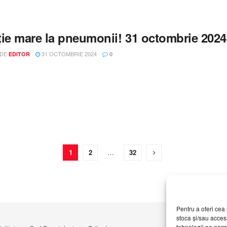
ție mare la pneumonii! 31 octombrie 202
 DE
31 OCTOMBRIE 2024
EDITOR
0
1
2
…
32
Pentru a oferi cea 
stoca și/sau acces
tehnologii ne perm