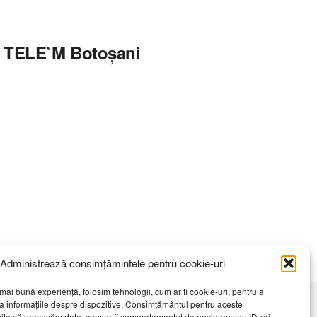
4 TELE`M Botoșani
Administrează consimțămintele pentru cookie-uri
mai bună experiență, folosim tehnologii, cum ar fi cookie-uri, pentru a
a informațiile despre dispozitive. Consimțământul pentru aceste
ite să procesăm date, cum ar fi comportamentul de navigare sau ID-uri