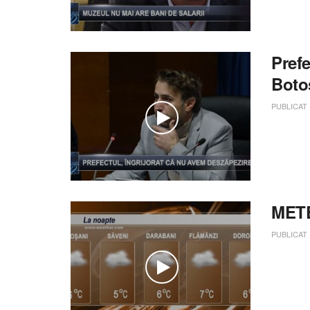
Pref
Boto
PUBLICAT
METE
PUBLICAT