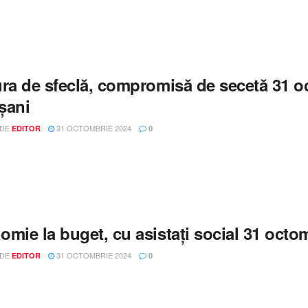
ura de sfeclă, compromisă de secetă 31 
șani
 DE
31 OCTOMBRIE 2024
EDITOR
0
omie la buget, cu asistați social 31 oct
 DE
31 OCTOMBRIE 2024
EDITOR
0