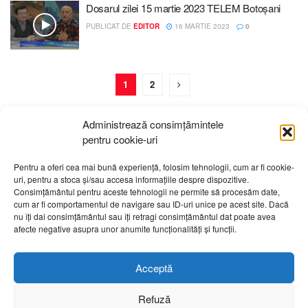
Dosarul zilei 15 martie 2023 TELEM Botoșani
PUBLICAT DE
EDITOR
16 MARTIE 2023
0
1
2
Administrează consimțămintele
pentru cookie-uri
Pentru a oferi cea mai bună experiență, folosim tehnologii, cum ar fi cookie-
uri, pentru a stoca și/sau accesa informațiile despre dispozitive.
Despre noi
Publicitate
Contact
Politică de confidențialitate
Consimțământul pentru aceste tehnologii ne permite să procesăm date,
Cod Deontologic
Grila de programe
cum ar fi comportamentul de navigare sau ID-uri unice pe acest site. Dacă
nu îți dai consimțământul sau îți retragi consimțământul dat poate avea
afecte negative asupra unor anumite funcționalități și funcții.
Daca sunteti martorul unor evenimente importante vă rugăm
să ne contactați pe email:
telembotosani.tv@gmail.com
Acceptă
Refuză