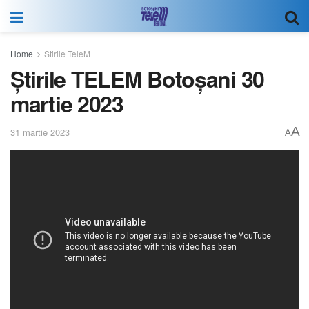
Home
Stirile TeleM
Știrile TELEM Botoșani 30
martie 2023
A
31 martie 2023
A