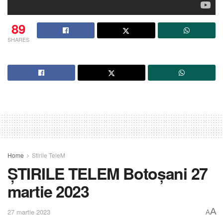
89
SHARES
Home
Stirile TeleM
ȘTIRILE TELEM Botoșani 27
martie 2023
A
27 martie 2023
A