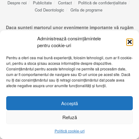
Despre noi
Publicitate
Contact
Politică de confidențialitate
Cod Deontologic
Grila de programe
Daca sunteti martorul unor evenimente importante vă rugăm
să ne contactați pe email:
telembotosani.tv@gmail.com
Administrează consimțămintele
pentru cookie-uri
Pentru a oferi cea mai bună experiență, folosim tehnologii, cum ar fi cookie-
uri, pentru a stoca și/sau accesa informațiile despre dispozitive.
Consimțământul pentru aceste tehnologii ne permite să procesăm date,
cum ar fi comportamentul de navigare sau ID-uri unice pe acest site. Dacă
nu îți dai consimțământul sau îți retragi consimțământul dat poate avea
afecte negative asupra unor anumite funcționalități și funcții.
Acceptă
Refuză
Politică cookie-uri