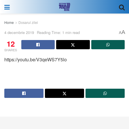
Home
Dosarul zilei
A
4 decembrie 2019
Reading Time: 1 min read
A
12
SHARES
https://youtu.be/V3qeWS7Y5lo