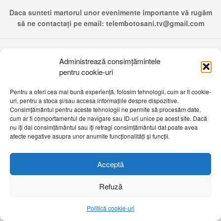
Daca sunteti martorul unor evenimente importante vă rugăm
să ne contactați pe email:
telembotosani.tv@gmail.com
Administrează consimțămintele
pentru cookie-uri
Pentru a oferi cea mai bună experiență, folosim tehnologii, cum ar fi cookie-
uri, pentru a stoca și/sau accesa informațiile despre dispozitive.
Consimțământul pentru aceste tehnologii ne permite să procesăm date,
cum ar fi comportamentul de navigare sau ID-uri unice pe acest site. Dacă
nu îți dai consimțământul sau îți retragi consimțământul dat poate avea
afecte negative asupra unor anumite funcționalități și funcții.
Acceptă
Refuză
Politică cookie-uri