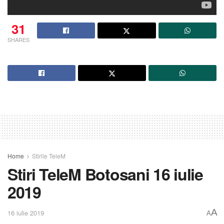
31
SHARES
Home
Stirile TeleM
Stiri TeleM Botosani 16 iulie
2019
A
16 iulie 2019
A