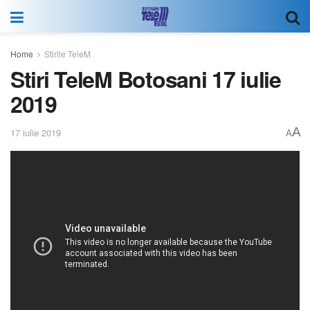
Home
Stirile TeleM
Stiri TeleM Botosani 17 iulie
2019
A
17 iulie 2019
A