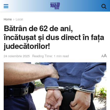
Home
Local
Bătrân de 62 de ani,
încătușat și dus direct în fața
judecătorilor!
A
24 noiembrie 2025
Reading Time: 1 min read
A