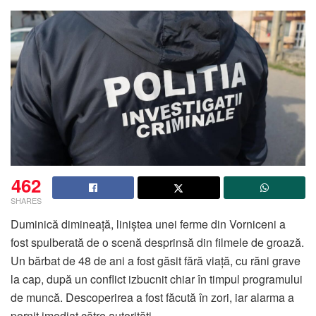
462
SHARES
Duminică dimineață, liniștea unei ferme din Vorniceni a
fost spulberată de o scenă desprinsă din filmele de groază.
Un bărbat de 48 de ani a fost găsit fără viață, cu răni grave
la cap, după un conflict izbucnit chiar în timpul programului
de muncă. Descoperirea a fost făcută în zori, iar alarma a
pornit imediat către autorități.