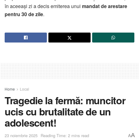
în aceeași zi a decis emiterea unui
mandat de arestare
pentru 30 de zile
.
Home
Local
Tragedie la fermă: muncitor
ucis cu brutalitate de un
adolescent!
A
23 noiembrie 2025
Reading Time: 2 mins read
A