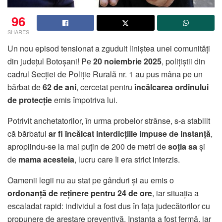
96
SHARES
Un nou episod tensionat a zguduit liniștea unei comunități
din județul Botoșani! Pe
20 noiembrie 2025
, polițiștii din
cadrul Secției de Poliție Rurală nr. 1 au pus mâna pe un
bărbat de
62 de ani
, cercetat pentru
încălcarea ordinului
de protecție
emis împotriva lui.
Potrivit anchetatorilor, în urma probelor strânse, s-a stabilit
că bărbatul
ar fi încălcat interdicțiile impuse de instanță
,
apropiindu-se la mai puțin de 200 de metri de
soția sa
și
de
mama acesteia
, lucru care îi era strict interzis.
Oamenii legii nu au stat pe gânduri și au emis o
ordonanță de reținere pentru 24 de ore
, iar situația a
escaladat rapid: individul a fost dus în fața judecătorilor cu
propunere de arestare preventivă. Instanța a fost fermă, iar