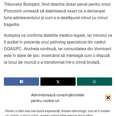
Tribunalul Botoșani, fiind deschis dosar penal pentru omor.
Procurorii urmează să stabilească exact ce a declanșat
furia adolescentului și cum s-a desfășurat minut cu minut
tragedia.
Autopsia va confirma detaliile medico-legale, iar minorul va
fi audiat în prezența unui psiholog specializat din cadrul
DGASPC. Ancheta continuă, iar comunitatea din Vorniceni
este în stare de șoc, încercând să înțeleagă cum o dispută
la locul de muncă s-a transformat într-o crimă brutală.
Administrează consimțămintele
pentru cookie-uri
Pentru a oferi cea mai bună experiență, folosim tehnologii, cum ar fi cookie-
uri, pentru a stoca și/sau accesa informațiile despre dispozitive.
Despre noi
Publicitate
Contact
Politică de confidențialitate