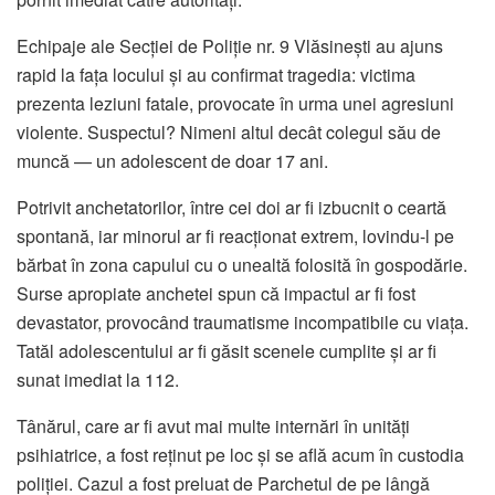
Echipaje ale Secției de Poliție nr. 9 Vlăsinești au ajuns
rapid la fața locului și au confirmat tragedia: victima
prezenta leziuni fatale, provocate în urma unei agresiuni
violente. Suspectul? Nimeni altul decât colegul său de
muncă — un adolescent de doar 17 ani.
Potrivit anchetatorilor, între cei doi ar fi izbucnit o ceartă
spontană, iar minorul ar fi reacționat extrem, lovindu-l pe
bărbat în zona capului cu o unealtă folosită în gospodărie.
Surse apropiate anchetei spun că impactul ar fi fost
devastator, provocând traumatisme incompatibile cu viața.
Tatăl adolescentului ar fi găsit scenele cumplite și ar fi
sunat imediat la 112.
Tânărul, care ar fi avut mai multe internări în unități
psihiatrice, a fost reținut pe loc și se află acum în custodia
poliției. Cazul a fost preluat de Parchetul de pe lângă