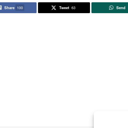
Share
100
Tweet
63
Send