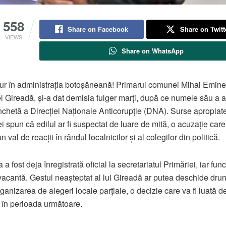
558
Share on Facebook
Share on Twitt
VIEWS
Share on WhatsApp
r în administrația botoșăneană! Primarul comunei Mihai Emine
l Gireadă, și-a dat demisia fulger marți, după ce numele său a 
anchetă a Direcției Naționale Anticorupție (DNA). Surse apropiat
i spun că edilul ar fi suspectat de luare de mită, o acuzație care
un val de reacții în rândul localnicilor și al colegilor din politică.
a fost deja înregistrată oficial la secretariatul Primăriei, iar func
acantă. Gestul neașteptat al lui Gireadă ar putea deschide dru
rganizarea de alegeri locale parțiale, o decizie care va fi luată d
în perioada următoare.