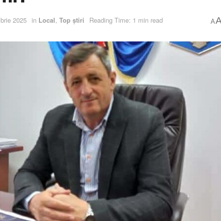
brie 2025
in
Local
,
Top știri
Reading Time: 1 min read
A