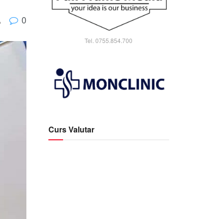
0
A
Tel. 0755.854.700
Curs Valutar