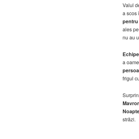
Valul d
a scos î
pentru 
ales pe 
nu au u
Echipel
a oamen
perso
frigul 
Surprinz
Mavrom
Noapte 
străzi.