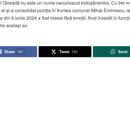
l Gireadă nu este un nume necunoscut botoșănenilor. Cu trei 
v, el și-a consolidat poziția în fruntea comunei Mihai Eminescu, ia
e din 9 iunie 2024 a fost reales fără emoții, fiind învestit în funcț
ie același an.
Share
161
Tweet
101
Send