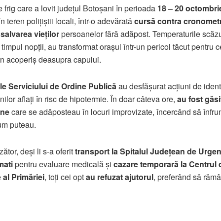
e frig care a lovit județul Botoșani în perioada
18 – 20 octombri
n teren polițiștii locali, într-o adevărată
cursă contra cronomet
salvarea vieților
persoanelor fără adăpost. Temperaturile scăzu
timpul nopții, au transformat orașul într-un pericol tăcut pentru c
n acoperiș deasupra capului.
e Serviciului de Ordine Publică
au desfășurat acțiuni de ident
ilor aflați în risc de hipotermie. În doar câteva ore,
au fost găsi
ane
care se adăposteau în locuri improvizate, încercând să înfru
cum puteau.
ător, deși li s-a oferit
transport la Spitalul Județean de Urgen
ati
pentru evaluare medicală și
cazare temporară la Centrul 
al Primăriei
, toți cei opt
au refuzat ajutorul
, preferând să răm