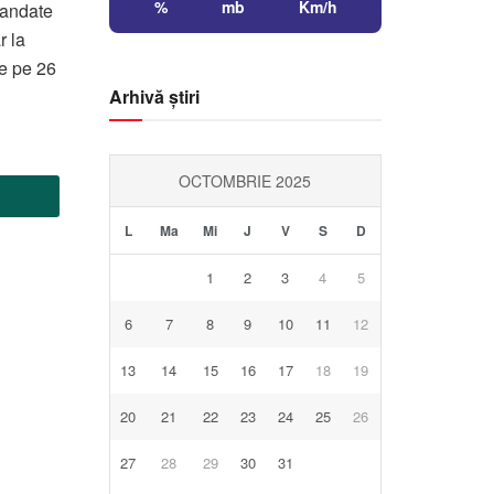
%
mb
Km/h
mandate
r la
ie pe 26
Arhivă știri
OCTOMBRIE 2025
L
Ma
Mi
J
V
S
D
1
2
3
4
5
6
7
8
9
10
11
12
13
14
15
16
17
18
19
20
21
22
23
24
25
26
27
28
29
30
31