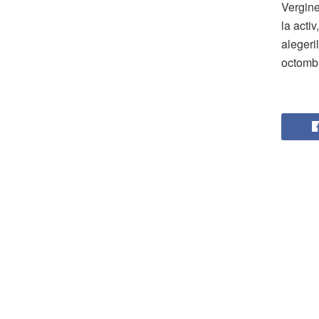
Vergine
la acti
alegeril
octombr