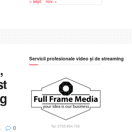
« sept.
nov. »
Servicii profesionale video și de streaming
,
st
eg
Tel. 0755.854.700
0
A