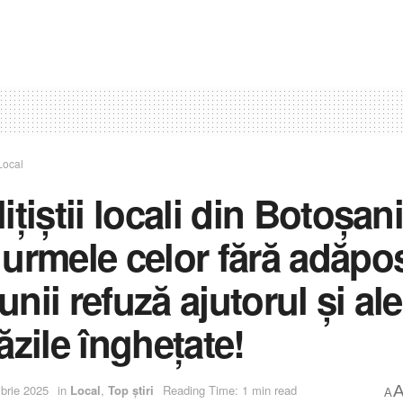
Local
ițiștii locali din Botoșani
 urmele celor fără adăpo
nii refuză ajutorul și al
ăzile înghețate!
brie 2025
in
Local
,
Top știri
Reading Time: 1 min read
A