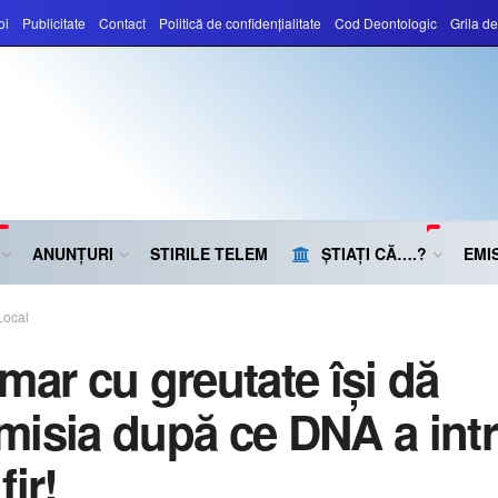
oi
Publicitate
Contact
Politică de confidențialitate
Cod Deontologic
Grila d
ANUNȚURI
STIRILE TELEM
ȘTIAȚI CĂ….?
EMIS
Local
imar cu greutate își dă
misia după ce DNA a intr
fir!