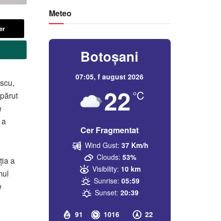
Meteo
er
Botoșani
07:05,
f august 2026
scu,
22
°C
apărut
e
 a
Cer Fragmentat
Wind Gust:
37 Km/h
Clouds:
53%
ția a
Visibility:
10 km
mul
Sunrise:
05:59
e
Sunset:
20:39
91
1016
22