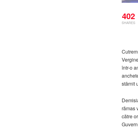
402
SHARES
Cutremu
Vergine
într-o 
anchete
stârnit 
Demisia 
rămas v
către o
Guvern 