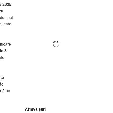
Botoșani
e 2025
ru
07:05,
f august 2026
te, mai
22
°C
ei care
Cer Fragmentat
ificare
Wind Gust:
37 Km/h
te 8
Clouds:
53%
nte
Visibility:
10 km
Sunrise:
05:59
Sunset:
20:39
ță
91
1016
22
de
%
mb
Km/h
ână pe
Arhivă știri