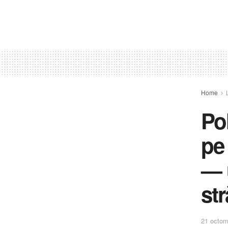
Home
Pol
pe
— u
str
21 octom