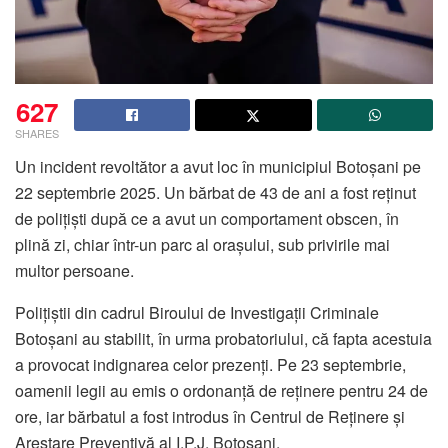
627
SHARES
Un incident revoltător a avut loc în municipiul Botoșani pe
22 septembrie 2025. Un bărbat de 43 de ani a fost reținut
de polițiști după ce a avut un comportament obscen, în
plină zi, chiar într-un parc al orașului, sub privirile mai
multor persoane.
Polițiștii din cadrul Biroului de Investigații Criminale
Botoșani au stabilit, în urma probatoriului, că fapta acestuia
a provocat indignarea celor prezenți. Pe 23 septembrie,
oamenii legii au emis o ordonanță de reținere pentru 24 de
ore, iar bărbatul a fost introdus în Centrul de Reținere și
Arestare Preventivă al I.P.J. Botoșani.