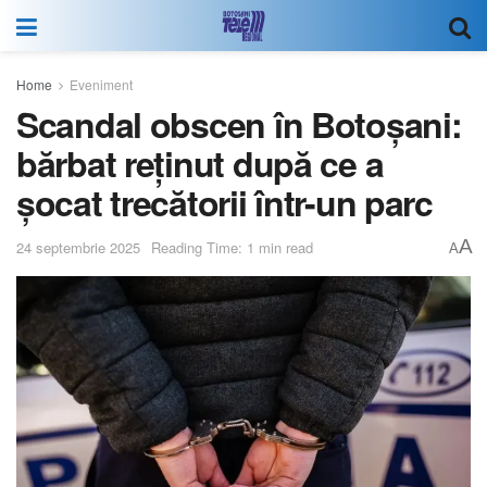
Home
Eveniment
Scandal obscen în Botoșani:
bărbat reținut după ce a
șocat trecătorii într-un parc
A
24 septembrie 2025
Reading Time: 1 min read
A