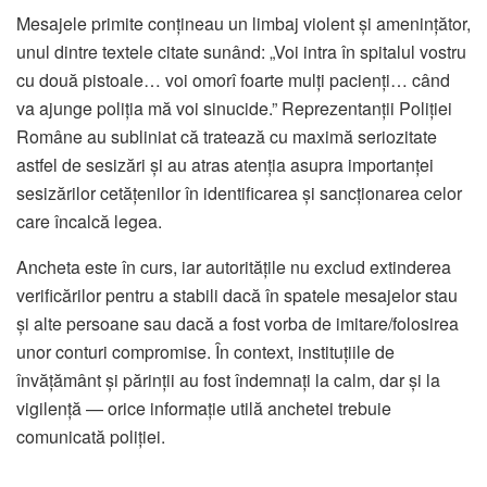
Mesajele primite conțineau un limbaj violent și amenințător,
unul dintre textele citate sunând: „Voi intra în spitalul vostru
cu două pistoale… voi omorî foarte mulți pacienți… când
va ajunge poliția mă voi sinucide.” Reprezentanții Poliției
Române au subliniat că tratează cu maximă seriozitate
astfel de sesizări și au atras atenția asupra importanței
sesizărilor cetățenilor în identificarea și sancționarea celor
care încalcă legea.
Ancheta este în curs, iar autoritățile nu exclud extinderea
verificărilor pentru a stabili dacă în spatele mesajelor stau
și alte persoane sau dacă a fost vorba de imitare/folosirea
unor conturi compromise. În context, instituțiile de
învățământ și părinții au fost îndemnați la calm, dar și la
vigilență — orice informație utilă anchetei trebuie
comunicată poliției.