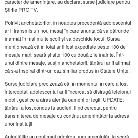
caracter de amenințare, au declarat surse judiciare pentru
Știrile PRO TV.
Potrivit anchetatorilor, în noaptea precedentă adolescentul
ar fi transmis un nou mesaj în care anunța că va pătrunde
înarmat în mai multe școli și va deschide focul. Sursa
menționează că în total ar fi fost expediate peste 100 de
mesaje marți seară și alte 100 cu două zile înainte. Într-
unul dintre mesaje, susțin anchetatorii, tânărul ar fi afirmat
că s-a inspirat dintr-un caz similar produs în Statele Unite.
Surse judiciare precizează că, în momentul în care a fost
interceptat, adolescentul ar fi încercat să distrugă telefonul
mobil, gest ce a atras atenția oamenilor legii. UPDATE:
tânărul a fost condus la audieri, fiind cercetat pentru
transmiterea de mesaje cu conținut amenințător la adresa
unor instituții.
Autoritățile au confirmat primirea unor amenințări la scară