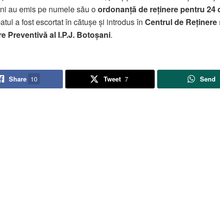
ni au emis pe numele său o
ordonanță de reținere pentru 24 
atul a fost escortat în cătușe și introdus în
Centrul de Reținere 
e Preventivă al I.P.J. Botoșani
.
Share
10
Tweet
7
Send