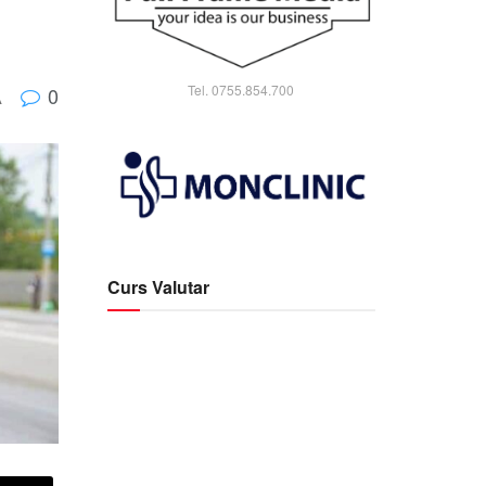
Tel. 0755.854.700
0
A
Curs Valutar