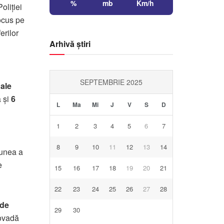
%
mb
Km/h
Poliției
ocus pe
ferilor
Arhivă știri
SEPTEMBRIE 2025
ale
ă și
6
L
Ma
Mi
J
V
S
D
1
2
3
4
5
6
7
8
9
10
11
12
13
14
iunea a
e
15
16
17
18
19
20
21
22
23
24
25
26
27
28
 de
29
30
dovadă