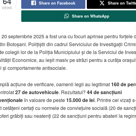
64
Share on Facebook
Share on Twitt
VIEWS
Share on WhatsApp
 20 septembrie 2025 a fost una cu focuri aprinse pentru forțele 
in Botoșani. Polițiștii din cadrul Serviciului de Investigații Crimi
de colegii lor de la Poliția Municipiului și de la Serviciul de Inve
lității Economice, au ieșit masiv pe străzi pentru a curăța orașul
i și comportamente antisociale.
amplă acțiune de verificare, oamenii legii au legitimat
160 de pe
ontrolat
27 de autovehicule
. Rezultatul?
44 de sancțiuni
venționale
în valoare de peste
15.000 de lei
. Printre cei vizați s
 cetățeni certați cu normele de conviețuire socială (20 de sancți
oferi grăbiți sau neatenți (22 de sancțiuni pentru abateri la regim