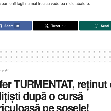
ă oamenii legii nu mai trec cu vederea nicio abatere.
Share
18
Tweet
12
Send
Top știri
fer TURMENTAT, reținut 
ițiști după o cursă
riculoasă pe șosele!