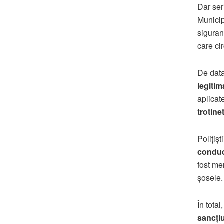
Dar seri
Municip
siguranț
care ci
De data
legitim
aplicat
trotinet
Polițiș
condu
fost me
șosele.
În total
sancți