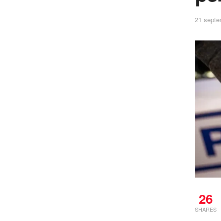
21 septe
26
SHARES