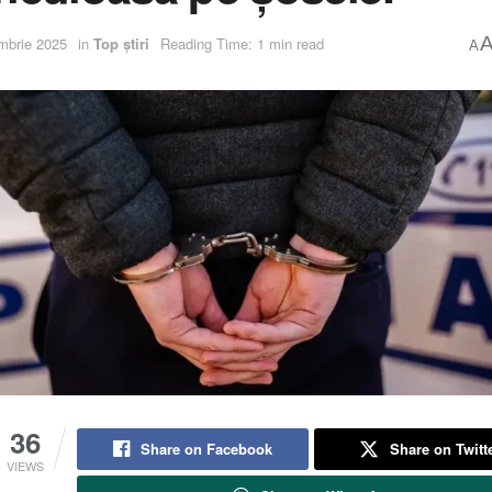
mbrie 2025
in
Top știri
Reading Time: 1 min read
A
36
Share on Facebook
Share on Twitt
VIEWS