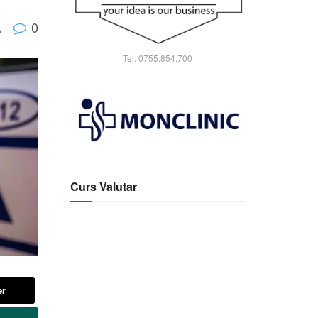
0
A
Tel. 0755.854.700
Curs Valutar
er