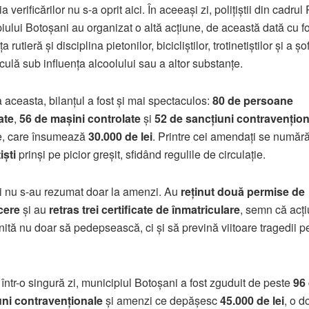
a verificărilor nu s-a oprit aici. În aceeași zi, polițiștii din cadrul 
iului Botoșani au organizat o altă acțiune, de această dată cu f
a rutieră și disciplina pietonilor, bicicliștilor, trotinetiștilor și a șo
rculă sub influența alcoolului sau a altor substanțe.
 aceasta, bilanțul a fost și mai spectaculos:
80 de persoane
ate
,
56 de mașini controlate
și
52 de sancțiuni contravențion
e, care însumează
30.000 de lei
. Printre cei amendați se număr
iști
prinși pe picior greșit, sfidând regulile de circulație.
tii nu s-au rezumat doar la amenzi. Au
reținut două permise de
cere
și au
retras trei certificate de înmatriculare
, semn că acț
nită nu doar să pedepsească, ci și să prevină viitoare tragedii p
, într-o singură zi, municipiul Botoșani a fost zguduit de peste
96
uni contravenționale
și amenzi ce depășesc
45.000 de lei
, o 