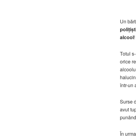
Un băr
polițiș
alcool
!
Totul s
orice re
alcoolul
haluci
într-u
Surse d
avut tu
punând î
În urma 