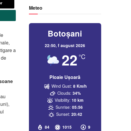
er
Meteo
Botoșani
de
nale,
22:50,
f august 2026
stigare a
22
°C
 de
Ploaie Ușoară
rsoane
Wind Gust:
8 Km/h
Clouds:
34%
-au
Visibility:
10 km
uni),
Sunrise:
05:56
ul
Sunset:
20:42
84
1015
9