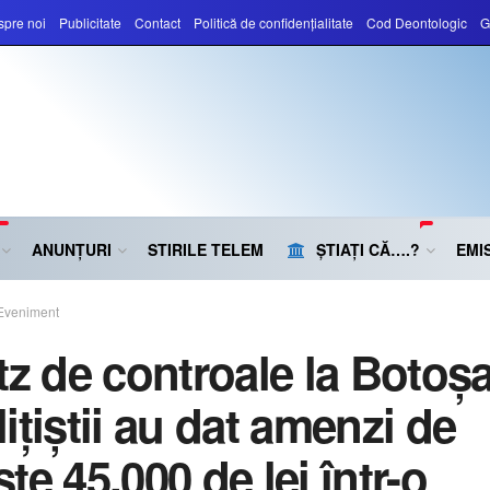
pre noi
Publicitate
Contact
Politică de confidențialitate
Cod Deontologic
G
ANUNȚURI
STIRILE TELEM
ȘTIAȚI CĂ….?
EMIS
Eveniment
tz de controale la Botoșa
ițiștii au dat amenzi de
te 45.000 de lei într-o