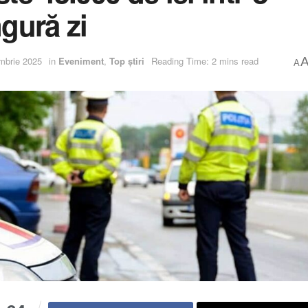
ngură zi
mbrie 2025
in
Eveniment
,
Top știri
Reading Time: 2 mins read
A