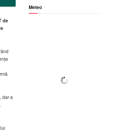
Meteo
 de
de
Botoșani
22:51,
f august 2026
orând
22
°C
uența
ormă
Ploaie Ușoară
Wind Gust:
8 Km/h
Clouds:
34%
, dar a
Visibility:
10 km
,
Sunrise:
05:56
Sunset:
20:42
84
1015
9
lui