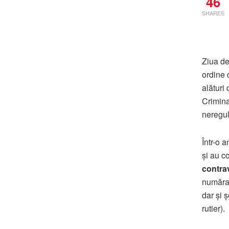
46
SHARES
Ziua de
ordine d
alături 
Crimina
neregul
Într-o 
și au c
contra
numărat
dar și ș
rutier).