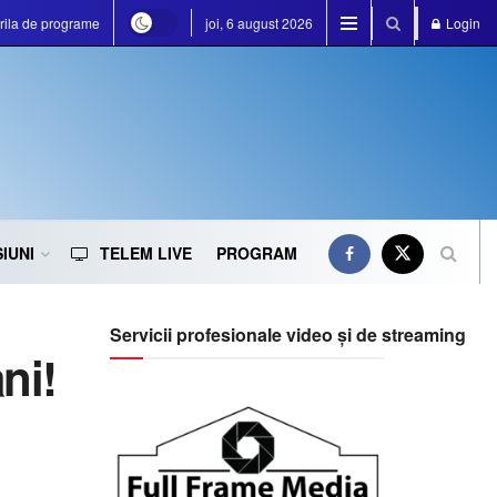
rila de programe
joi, 6 august 2026
Login
IUNI
TELEM LIVE
PROGRAM
Servicii profesionale video și de streaming
ni!