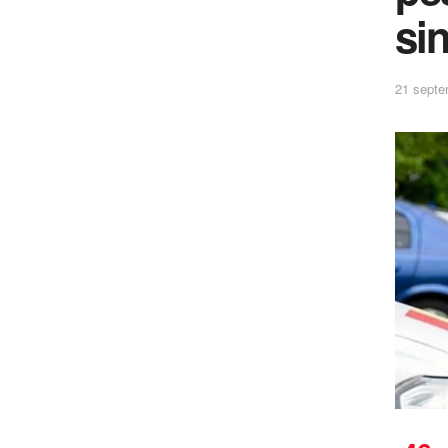
si
21 septe