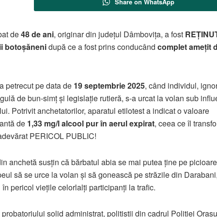
Share on WhatsApp
bat de
48 de ani
, originar din județul Dâmbovița, a fost
REȚINUT
tii botoșăneni
după ce a fost prins conducând
complet amețit 
-a petrecut pe data de
19 septembrie 2025
, când individul, ign
gulă de bun-simț și legislație rutieră, s-a urcat la volan sub infl
ui. Potrivit anchetatorilor, aparatul etilotest a indicat o valoare
nantă de
1,33 mg/l alcool pur în aerul expirat
, ceea ce îl transf
n adevărat PERICOL PUBLIC!
in anchetă susțin că bărbatul abia se mai putea ține pe picioare
peul să se urce la volan și să gonească pe străzile din Darabani
n pericol viețile celorlalți participanți la trafic.
probatoriului solid administrat, polițiștii din cadrul Poliției Orașu