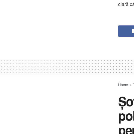
clară c
Home
Șo
pol
pe