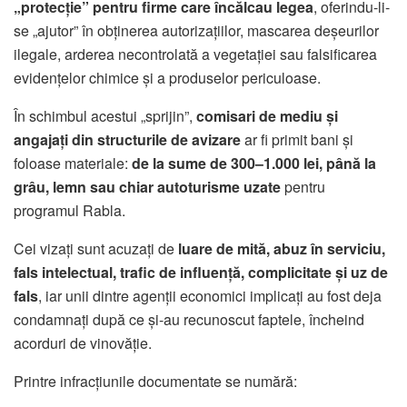
„protecție” pentru firme care încălcau legea
, oferindu-li-
se „ajutor” în obținerea autorizațiilor, mascarea deșeurilor
ilegale, arderea necontrolată a vegetației sau falsificarea
evidențelor chimice și a produselor periculoase.
În schimbul acestui „sprijin”,
comisari de mediu și
angajați din structurile de avizare
ar fi primit bani și
foloase materiale:
de la sume de 300–1.000 lei, până la
grâu, lemn sau chiar autoturisme uzate
pentru
programul Rabla.
Cei vizați sunt acuzați de
luare de mită, abuz în serviciu,
fals intelectual, trafic de influență, complicitate și uz de
fals
, iar unii dintre agenții economici implicați au fost deja
condamnați după ce și-au recunoscut faptele, încheind
acorduri de vinovăție.
Printre infracțiunile documentate se numără: