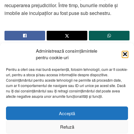
recuperarea prejudiciilor. Între timp, bunurile mobile și
imobile ale inculpaților au fost puse sub sechestru.
Administrează consimțămintele
pentru cookie-uri
Pentru a oferi cea mai bună experiență, folosim tehnologii, cum ar fi cookie-
uri, pentru a stoca și/sau accesa informațiile despre dispozitive.
Despre noi
Publicitate
Contact
Politică de confidențialitate
Consimțământul pentru aceste tehnologii ne permite să procesăm date,
Cod Deontologic
Grila de programe
cum ar fi comportamentul de navigare sau ID-uri unice pe acest site. Dacă
nu îți dai consimțământul sau îți retragi consimțământul dat poate avea
afecte negative asupra unor anumite funcționalități și funcții.
Daca sunteti martorul unor evenimente importante vă rugăm
să ne contactați pe email:
telembotosani.tv@gmail.com
Acceptă
Refuză