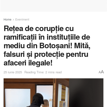
Home
Eveniment
Rețea de corupție cu
ramificații în instituțiile de
mediu din Botoșani! Mită,
falsuri și protecție pentru
afaceri ilegale!
A
25 iunie 2025
Reading Time: 2 mins read
A