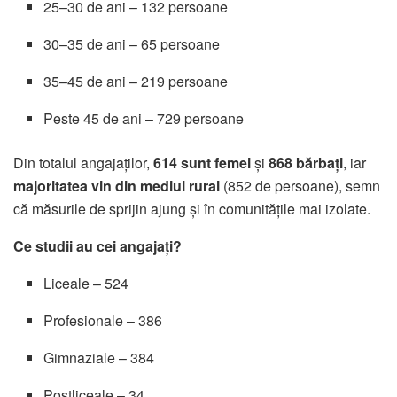
25–30 de ani – 132 persoane
30–35 de ani – 65 persoane
35–45 de ani – 219 persoane
Peste 45 de ani – 729 persoane
Din totalul angajaților,
614 sunt femei
și
868 bărbați
, iar
majoritatea vin din mediul rural
(852 de persoane), semn
că măsurile de sprijin ajung și în comunitățile mai izolate.
Ce studii au cei angajați?
Liceale – 524
Profesionale – 386
Gimnaziale – 384
Postliceale – 34