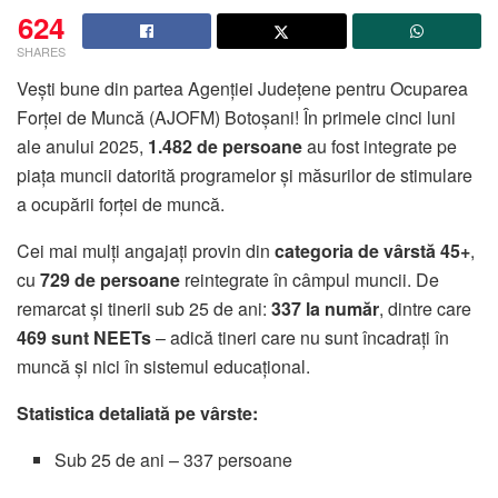
624
SHARES
Vești bune din partea Agenției Județene pentru Ocuparea
Forței de Muncă (AJOFM) Botoșani! În primele cinci luni
ale anului 2025,
1.482 de persoane
au fost integrate pe
piața muncii datorită programelor și măsurilor de stimulare
a ocupării forței de muncă.
Cei mai mulți angajați provin din
categoria de vârstă 45+
,
cu
729 de persoane
reintegrate în câmpul muncii. De
remarcat și tinerii sub 25 de ani:
337 la număr
, dintre care
469 sunt NEETs
– adică tineri care nu sunt încadrați în
muncă și nici în sistemul educațional.
Statistica detaliată pe vârste:
Sub 25 de ani – 337 persoane