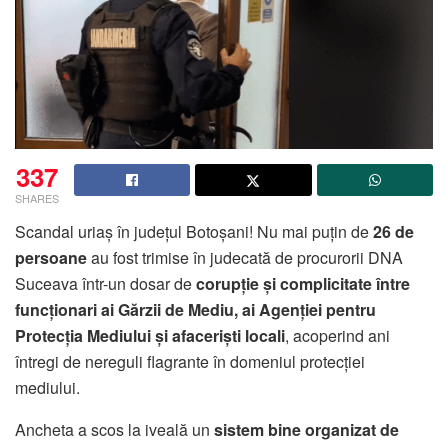
337
SHARES
Scandal uriaș în județul Botoșani! Nu mai puțin de
26 de
persoane
au fost trimise în judecată de procurorii DNA
Suceava într-un dosar de
corupție și complicitate între
funcționari ai Gărzii de Mediu, ai Agenției pentru
Protecția Mediului și afaceriști locali
, acoperind ani
întregi de nereguli flagrante în domeniul protecției
mediului.
Ancheta a scos la iveală un
sistem bine organizat de