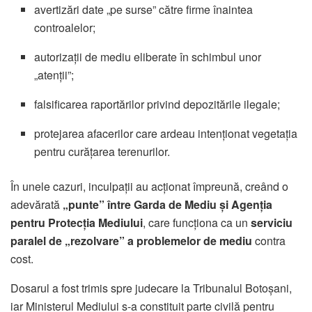
avertizări date „pe surse” către firme înaintea
controalelor;
autorizații de mediu eliberate în schimbul unor
„atenții”;
falsificarea raportărilor privind depozitările ilegale;
protejarea afacerilor care ardeau intenționat vegetația
pentru curățarea terenurilor.
În unele cazuri, inculpații au acționat împreună, creând o
adevărată
„punte” între Garda de Mediu și Agenția
pentru Protecția Mediului
, care funcționa ca un
serviciu
paralel de „rezolvare” a problemelor de mediu
contra
cost.
Dosarul a fost trimis spre judecare la Tribunalul Botoșani,
iar Ministerul Mediului s-a constituit parte civilă pentru