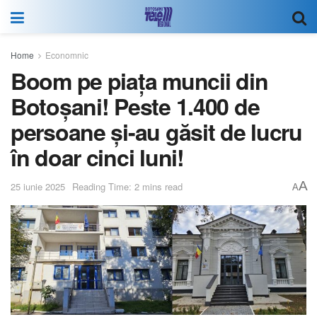
Home
Economnic
Boom pe piața muncii din
Botoșani! Peste 1.400 de
persoane și-au găsit de lucru
în doar cinci luni!
A
25 iunie 2025
Reading Time: 2 mins read
A