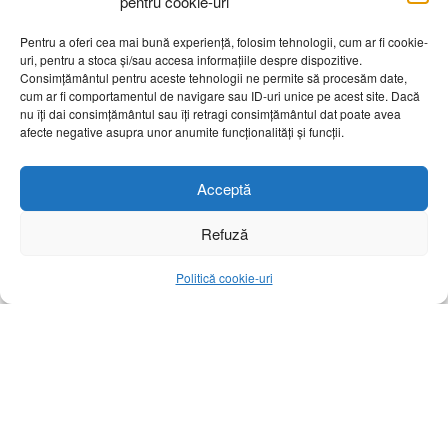
pentru cookie-uri
Pentru a oferi cea mai bună experiență, folosim tehnologii, cum ar fi cookie-
uri, pentru a stoca și/sau accesa informațiile despre dispozitive.
Consimțământul pentru aceste tehnologii ne permite să procesăm date,
Home
Top știri
cum ar fi comportamentul de navigare sau ID-uri unice pe acest site. Dacă
nu îți dai consimțământul sau îți retragi consimțământul dat poate avea
POLIȚIȘTII DE SIGURANȚĂ
afecte negative asupra unor anumite funcționalități și funcții.
ȘCOLARĂ – ACTIVITĂȚI ÎN
Acceptă
CADRUL CAMPANIEI
NAȚIONALE „TĂCEREA E
Refuză
TOT VIOLENȚĂ! VOCEA TA E
Politică cookie-uri
SOLUȚIA.”
A
15 mai 2025
Reading Time: 2 mins read
A