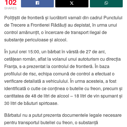
102
SHARES
Polițiștii de frontieră și lucrătorii vamali din cadrul Punctului
de Trecere a Frontierei Rădăuți au depistat, în urma unui
control amănunțit, o încercare de transport ilegal de
substanțe periculoase și alcool.
În jurul orei 15:00, un bărbat în vârstă de 27 de ani,
cetățean român, aflat la volanul unui autoturism cu direcția
Franța, s-a prezentat la controlul de frontieră. În baza
profilului de risc, echipa comună de control a efectuat o
verificare detaliată a vehiculului. În urma acesteia, a fost
identificată o cutie ce conținea o butelie cu freon, precum și
cantitatea de 48 de litri de alcool – 18 litri de vin spumant și
30 litri de băuturi spirtoase.
Bărbatul nu a putut prezenta documentele legale necesare
pentru transportul buteliei cu freon, o substanță