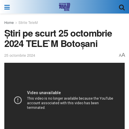
Home
Stirile TeleM
Știri pe scurt 25 octombrie
2024 TELE`M Botoșani
A
25 octombrie 2024
A