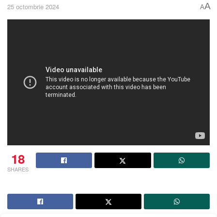
A
25 octombrie 2024
A
18
SHARES