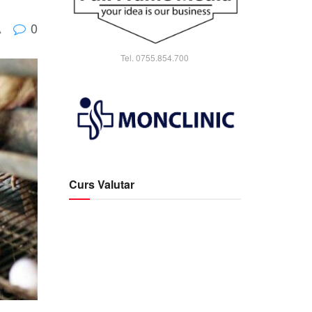
0
A
Tel. 0755.854.700
Curs Valutar