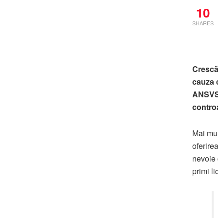
10
SHARES
Crescăt
cauza c
ANSVSA
controa
Mai mul
oferirea
nevoie 
primi l