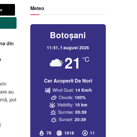
Meteo
er
Botoșani
ina din
11:51,
f august 2026
21
°C
e
Cer Acoperit De Nori
rin
Wind Gust:
14 Km/h
care au
Clouds:
100%
rnă, pot
Visibility:
10 km
Sunrise:
05:59
Sunset:
20:39
i
78
1018
11