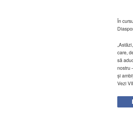
În cursu
Diaspo
„Astăzi
care, d
să aduc
nostru 
și ambi
Vezi V