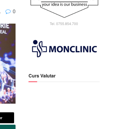
0
A
Tel. 0755.854.700
Curs Valutar
er