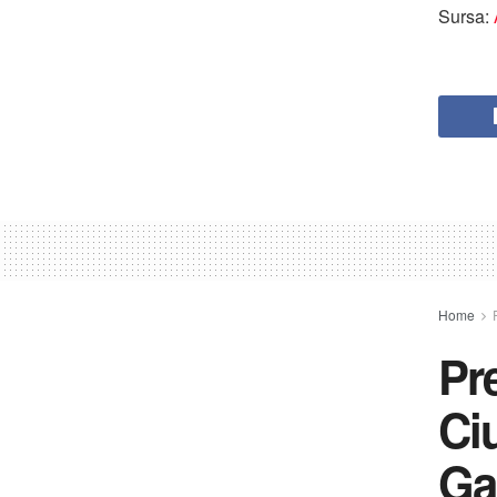
Sursa:
Home
Pr
Ciu
Ga