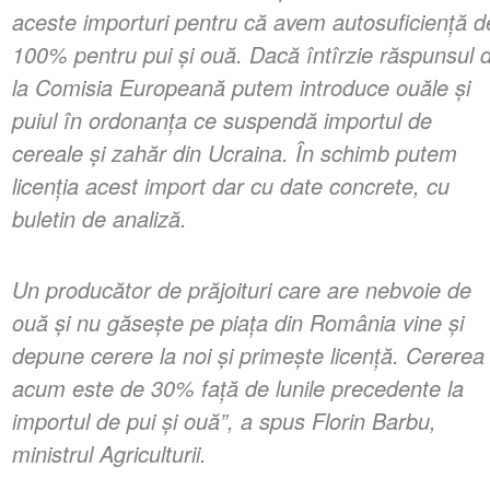
aceste importuri pentru că avem autosuficienţă d
100% pentru pui şi ouă. Dacă întîrzie răspunsul 
la Comisia Europeană putem introduce ouăle şi
puiul în ordonanţa ce suspendă importul de
cereale şi zahăr din Ucraina. În schimb putem
licenţia acest import dar cu date concrete, cu
buletin de analiză.
Un producător de prăjoituri care are nebvoie de
ouă şi nu găseşte pe piaţa din România vine şi
depune cerere la noi şi primeşte licenţă. Cererea
acum este de 30% faţă de lunile precedente la
importul de pui şi ouă”, a spus Florin Barbu,
ministrul Agriculturii.