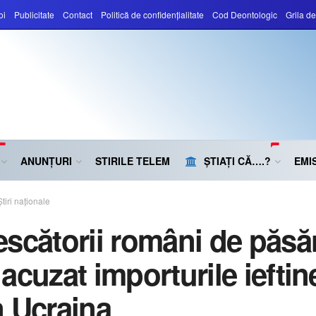
oi
Publicitate
Contact
Politică de confidențialitate
Cod Deontologic
Grila d
ANUNȚURI
STIRILE TELEM
ȘTIAȚI CĂ….?
EMIS
Știri naționale
escătorii români de păsăr
acuzat importurile ieftin
n Ucraina