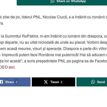
Share on WhatsApp
l zilei de joi, liderul PNL, Nicolae Ciucă, s-a întâlnit cu românii 
ra.
, la Summitul RePatriot, m-am întâlnit cu românii din diaspora, 
eși departe, nu au uitat niciodată de unde au plecat. Vorbim de
em acasă resurse, visuri și speranțe. Diaspora e parte din viitor
– împreună putem face România mai puternică! Hai să aducem 
ția lor acasă!”, a scris președintele PNL pe pagina sa de Faceb
IDEO
aici.
Share
2
Tweet
2
Send