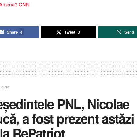
Antena3 CNN
Share
4
Tweet
3
Send
Politic
eședintele PNL, Nicolae
că, a fost prezent astăzi 
la RePatriot