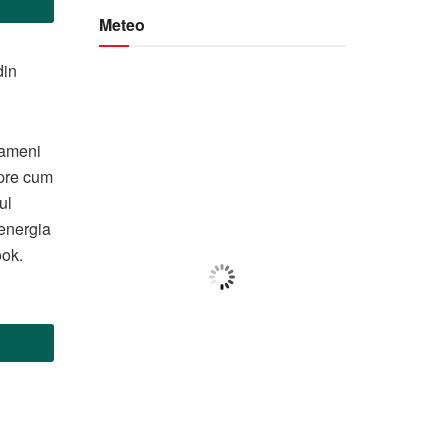
Meteo
din
Botoșani
oameni
11:51,
f august 2026
spre cum
21
°C
ul
energia
ook.
Cer Acoperit De Nori
Wind Gust:
14 Km/h
Clouds:
100%
Visibility:
10 km
Sunrise:
05:59
Sunset:
20:39
78
1018
11