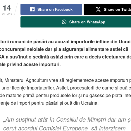
14
Share on Facebook
Share on Twitt
VIEWS
Share on WhatsApp
orii români de păsări au acuzat importurile ieftine din Ucra
oncurenţei neloiale dar şi a siguranţei alimentare astfel că
 a sus’inut o şedinţă astăzi prin care a decis efectuarea d
le privind aceste importuri.
t, Ministerul Agriculturii vrea să reglementeze aceste importuri p
 unor licenţe importatorilor. Astfel, procesatorii de carne şi ouă 
de materie primă pentru produsele lor şi nu găsesc pe piaţa inte
icenţe de import pentru păsări şi ouă din Ucraina.
„Am susţinut atât în Consiliul de Miniştri dar am ş
cerut acordul Comisiei Europene să interzicem