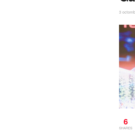
3 octomb
6
SHARES