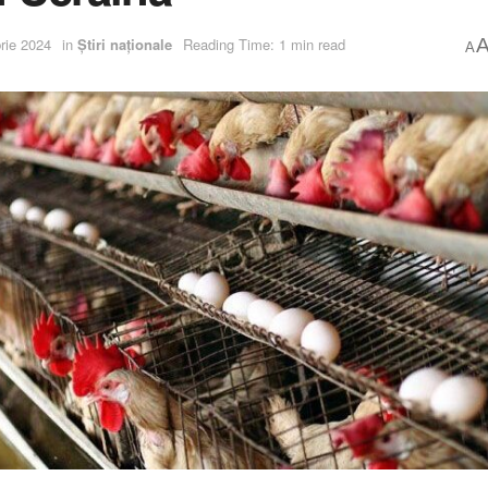
rie 2024
in
Știri naționale
Reading Time: 1 min read
A