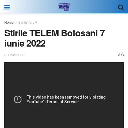
Home
Stirile TeleM
Stirile TELEM Botosani 7
iunie 2022
A
8 iunie 2022
A