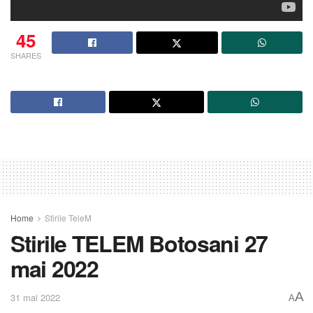
45
SHARES
Home
Stirile TeleM
Stirile TELEM Botosani 27
mai 2022
A
31 mai 2022
A