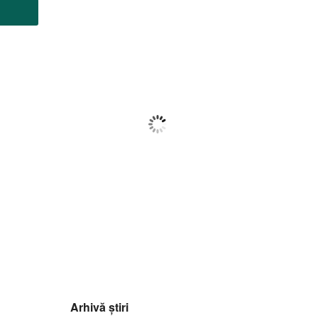
Botoșani
08:58,
f august 2026
21
°C
Cer Fragmentat
Wind Gust:
14 Km/h
Clouds:
69%
Visibility:
10 km
Sunrise:
05:59
Sunset:
20:39
88
1017
5
%
mb
Km/h
Arhivă știri