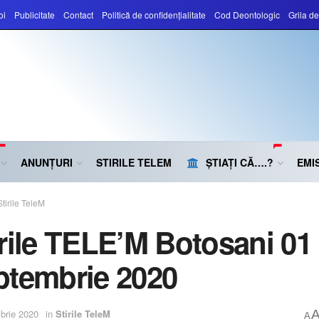
oi
Publicitate
Contact
Politică de confidențialitate
Cod Deontologic
Grila d
ANUNȚURI
STIRILE TELEM
ȘTIAȚI CĂ….?
EMIS
Stirile TeleM
irile TELE’M Botosani 01
ptembrie 2020
brie 2020
in
Stirile TeleM
A