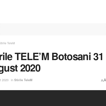
Stirile TeleM
irile TELE’M Botosani 31
gust 2020
t 2020
in
Stirile TeleM
A