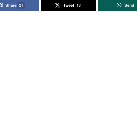
Share
21
Tweet
13
Send