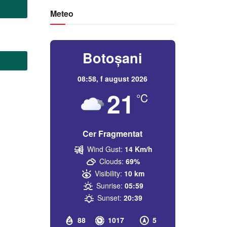
Meteo
Botoșani
08:58,
f august 2026
21
°C
Cer Fragmentat
Wind Gust:
14 Km/h
Clouds:
69%
Visibility:
10 km
Sunrise:
05:59
Sunset:
20:39
88
1017
5