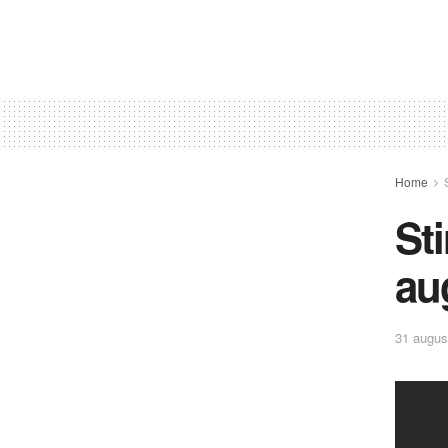
Home
St
au
31 augus