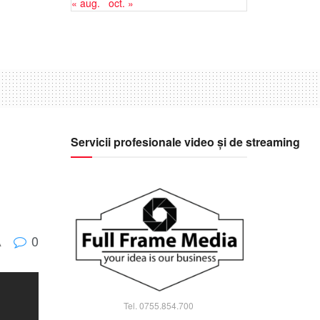
« aug.
oct. »
Servicii profesionale video și de streaming
0
A
Tel. 0755.854.700