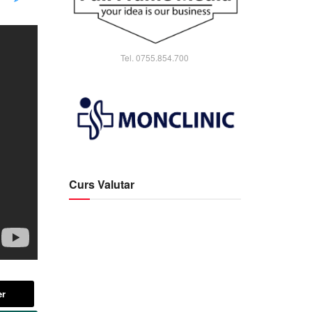
Tel. 0755.854.700
Curs Valutar
er