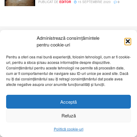
PUBLICAT DE
EDITOR
15 SEPTEMBRIE 2020
0
Administrează consimțămintele
Despre noi
Publicitate
Contact
Politică de confidențialitate
pentru cookie-uri
Cod Deontologic
Grila de programe
Pentru a oferi cea mai bună experiență, folosim tehnologii, cum ar fi cookie-
uri, pentru a stoca și/sau accesa informațiile despre dispozitive.
Daca sunteti martorul unor evenimente importante vă rugăm
Consimțământul pentru aceste tehnologii ne permite să procesăm date,
să ne contactați pe email:
telembotosani.tv@gmail.com
cum ar fi comportamentul de navigare sau ID-uri unice pe acest site. Dacă
nu îți dai consimțământul sau îți retragi consimțământul dat poate avea
afecte negative asupra unor anumite funcționalități și funcții.
Acceptă
Refuză
Politică cookie-uri