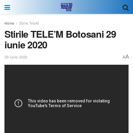
Home
Stirile TeleM
Stirile TELE’M Botosani 29
iunie 2020
A
29 iunie 2020
A