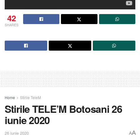
42
SHARES
Home
Stirile TeleM
Stirile TELE’M Botosani 26
iunie 2020
A
26 iunie 2020
A