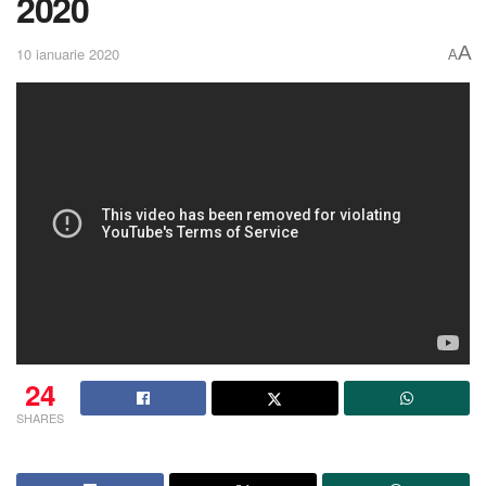
2020
A
10 ianuarie 2020
A
24
SHARES