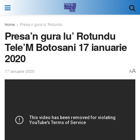
Home
Presa-n gura lu' Rotundu
Presa’n gura lu’ Rotundu
Tele’M Botosani 17 ianuarie
2020
A
17 ianuarie 2020
A