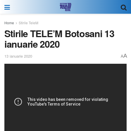
Home
Stirile TeleM
Stirile TELE’M Botosani 13
ianuarie 2020
A
13 ianuarie 2020
A