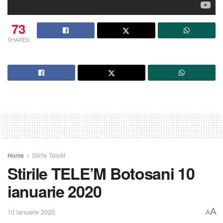
73
SHARES
Home
Stirile TeleM
Stirile TELE’M Botosani 10
ianuarie 2020
A
10 ianuarie 2020
A