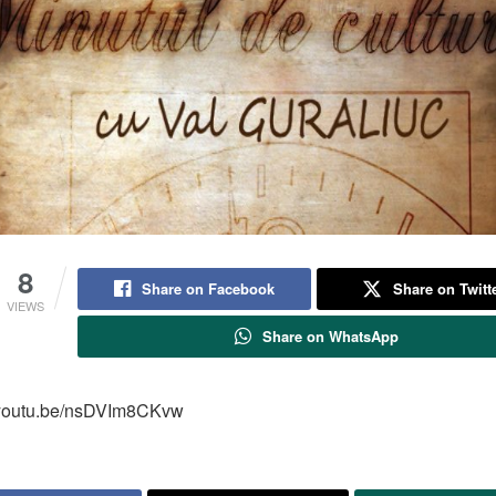
8
Share on Facebook
Share on Twitt
VIEWS
Share on WhatsApp
//youtu.be/nsDVIm8CKvw