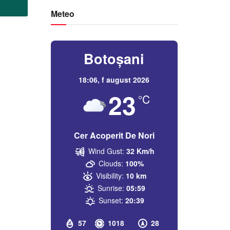
Meteo
Botoșani
18:06,
f august 2026
23
°C
Cer Acoperit De Nori
Wind Gust:
32 Km/h
Clouds:
100%
Visibility:
10 km
Sunrise:
05:59
Sunset:
20:39
57
1018
28