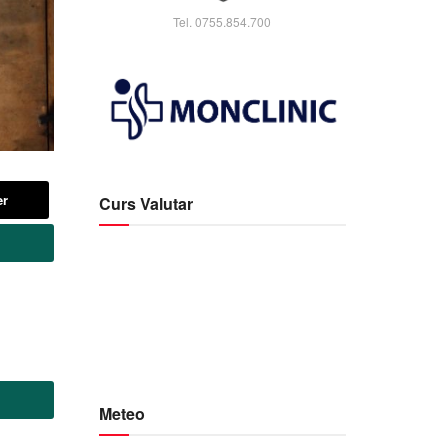
Tel. 0755.854.700
er
Curs Valutar
Meteo