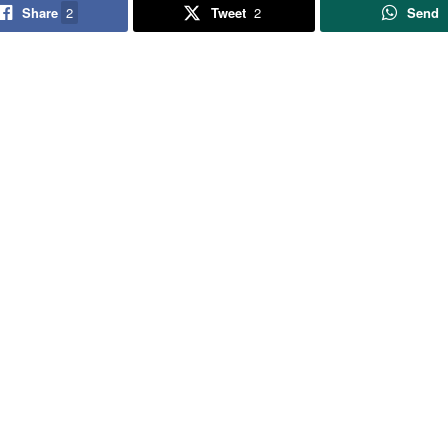
Share
2
Tweet
2
Send