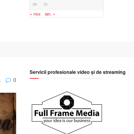
30
31
« nov.
ian. »
Servicii profesionale video și de streaming
0
A