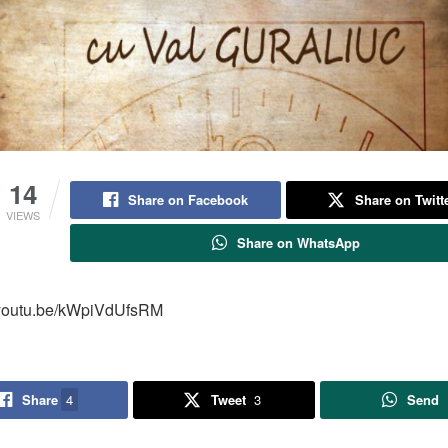
14
Share on Facebook
Share on Twitt
VIEWS
Share on WhatsApp
//youtu.be/kWpiVdUfsRM
Share
4
Tweet
3
Send