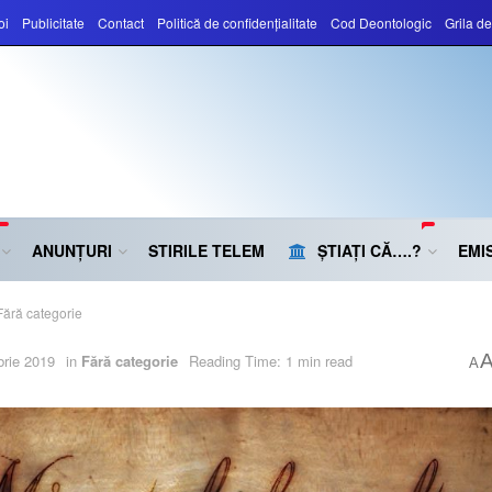
oi
Publicitate
Contact
Politică de confidențialitate
Cod Deontologic
Grila d
ANUNȚURI
STIRILE TELEM
ȘTIAȚI CĂ….?
EMIS
Fără categorie
rie 2019
in
Fără categorie
Reading Time: 1 min read
A