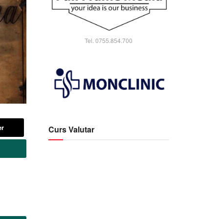
Tel. 0755.854.700
er
Curs Valutar