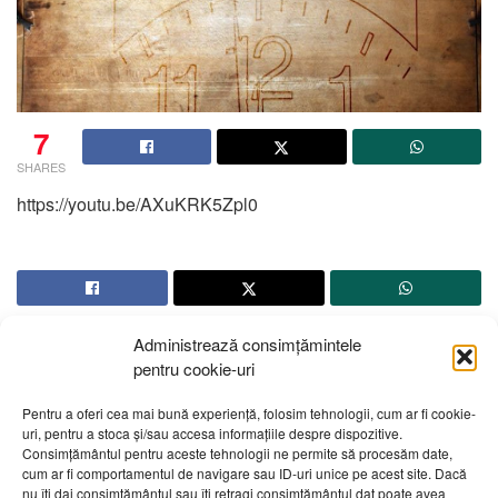
7
SHARES
https://youtu.be/AXuKRK5Zpl0
Administrează consimțămintele
pentru cookie-uri
Pentru a oferi cea mai bună experiență, folosim tehnologii, cum ar fi cookie-
uri, pentru a stoca și/sau accesa informațiile despre dispozitive.
Consimțământul pentru aceste tehnologii ne permite să procesăm date,
Home
Fără categorie
cum ar fi comportamentul de navigare sau ID-uri unice pe acest site. Dacă
nu îți dai consimțământul sau îți retragi consimțământul dat poate avea