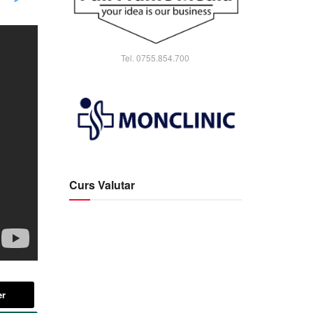
Tel. 0755.854.700
Curs Valutar
er