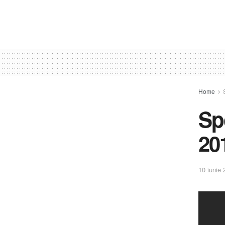
Home
Sp
20
10 iunie 