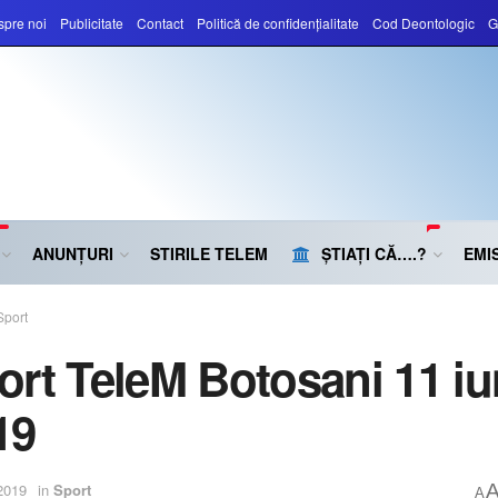
pre noi
Publicitate
Contact
Politică de confidențialitate
Cod Deontologic
G
ANUNȚURI
STIRILE TELEM
ȘTIAȚI CĂ….?
EMIS
Sport
ort TeleM Botosani 11 iu
19
2019
in
Sport
A