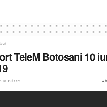
Sport
ort TeleM Botosani 10 iu
19
2019
in
Sport
A