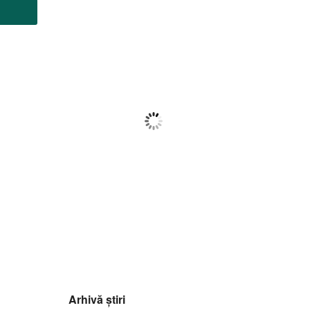
Botoșani
07:01,
f august 2026
22
°C
Câțiva Nori
Wind Gust:
5 Km/h
Clouds:
16%
Visibility:
10 km
Sunrise:
05:56
Sunset:
20:42
80
1017
6
%
mb
Km/h
Arhivă știri