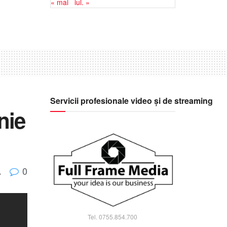
« mai
iul. »
Servicii profesionale video și de streaming
nie
0
A
Tel. 0755.854.700