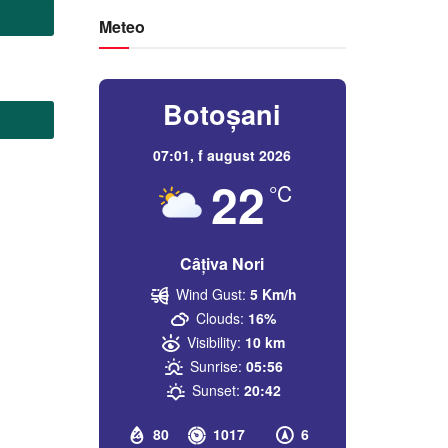
Meteo
Botoșani
07:01,
f august 2026
22
°C
Câțiva Nori
Wind Gust:
5 Km/h
Clouds:
16%
Visibility:
10 km
Sunrise:
05:56
Sunset:
20:42
80
1017
6