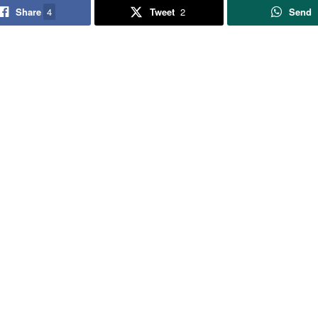
Share
4
Tweet
2
Send