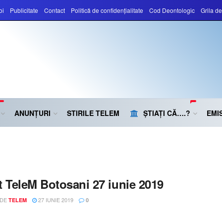
oi
Publicitate
Contact
Politică de confidențialitate
Cod Deontologic
Grila d
ANUNȚURI
STIRILE TELEM
ȘTIAȚI CĂ….?
EMIS
t TeleM Botosani 27 iunie 2019
 DE
27 IUNIE 2019
TELEM
0