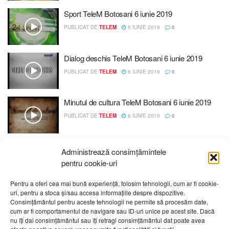
Sport TeleM Botosani 6 iunie 2019
PUBLICAT DE
TELEM
6 IUNIE 2019
0
Dialog deschis TeleM Botosani 6 iunie 2019
PUBLICAT DE
TELEM
6 IUNIE 2019
0
Minutul de cultura TeleM Botosani 6 iunie 2019
PUBLICAT DE
TELEM
6 IUNIE 2019
0
Administrează consimțămintele
pentru cookie-uri
Pentru a oferi cea mai bună experiență, folosim tehnologii, cum ar fi cookie-
uri, pentru a stoca și/sau accesa informațiile despre dispozitive.
Despre noi
Publicitate
Contact
Politică de confidențialitate
Consimțământul pentru aceste tehnologii ne permite să procesăm date,
Cod Deontologic
Grila de programe
cum ar fi comportamentul de navigare sau ID-uri unice pe acest site. Dacă
nu îți dai consimțământul sau îți retragi consimțământul dat poate avea