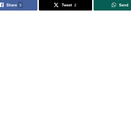
Share
3
Tweet
2
Send