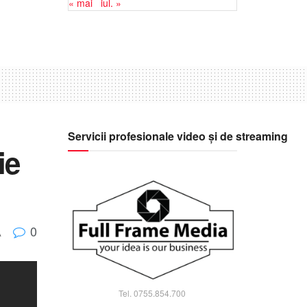
« mai
iul. »
Servicii profesionale video și de streaming
ie
0
A
Tel. 0755.854.700