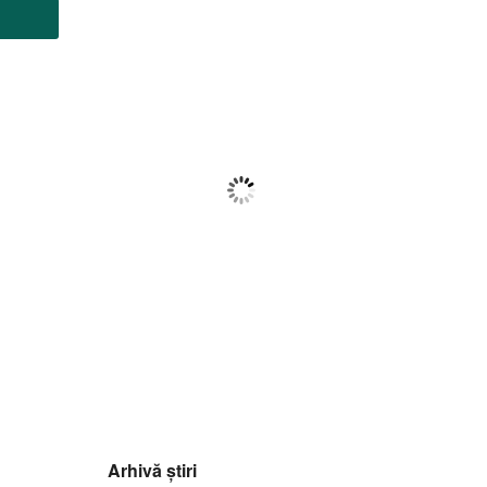
Botoșani
17:26,
f august 2026
35
°C
Ploaie Ușoară
Wind Gust:
17 Km/h
Clouds:
78%
Visibility:
10 km
Sunrise:
05:56
Sunset:
20:42
35
1015
14
%
mb
Km/h
Arhivă știri