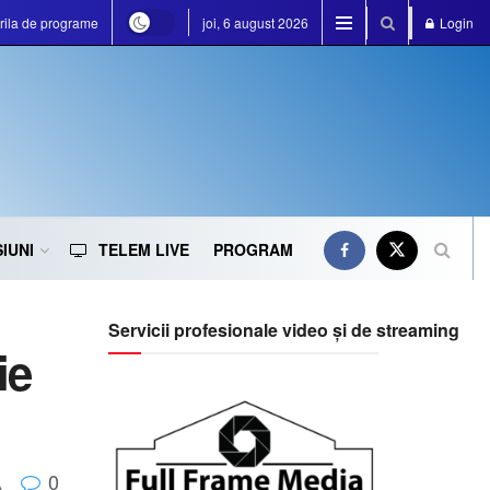
rila de programe
joi, 6 august 2026
Login
IUNI
TELEM LIVE
PROGRAM
Servicii profesionale video și de streaming
ie
0
A