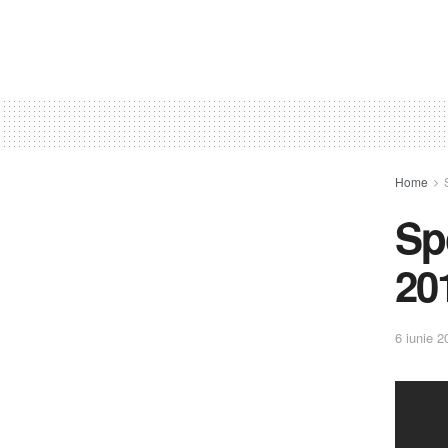
Home
Sp
20
6 iunie 2