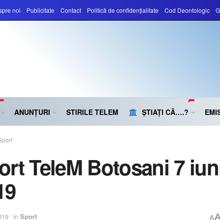
pre noi
Publicitate
Contact
Politică de confidențialitate
Cod Deontologic
G
ANUNȚURI
STIRILE TELEM
ȘTIAȚI CĂ….?
EMIS
Sport
ort TeleM Botosani 7 iun
19
019
in
Sport
A