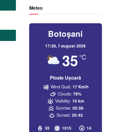
Meteo
Botoșani
17:26,
f august 2026
35
°C
Ploaie Ușoară
Wind Gust:
17 Km/h
Clouds:
78%
Visibility:
10 km
Sunrise:
05:56
Sunset:
20:42
35
1015
14