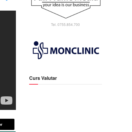
Tel. 0755.854.700
Curs Valutar
er