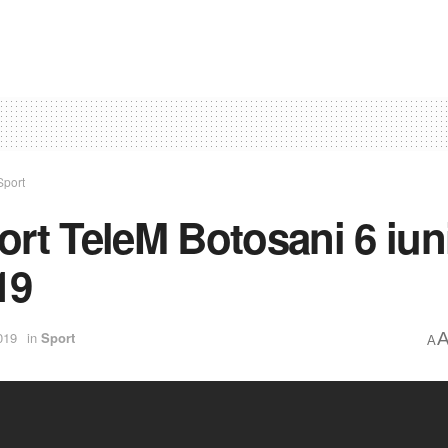
Sport
ort TeleM Botosani 6 iun
19
019
in
Sport
A