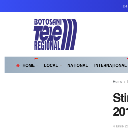
Des
HOME
LOCAL
NAȚIONAL
INTERNAȚIONAL
Home
St
20
4 iunie 2