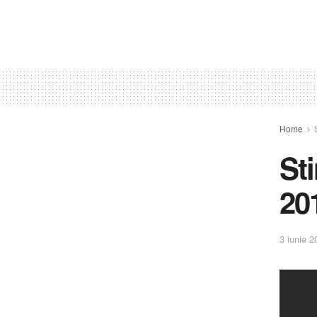
Home
St
20
3 iunie 2