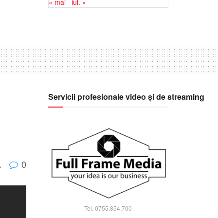
« mai
iul. »
Servicii profesionale video și de streaming
0
A
Tel. 0755.854.700