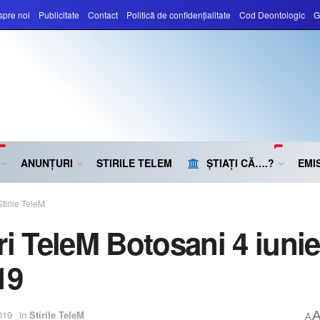
pre noi
Publicitate
Contact
Politică de confidențialitate
Cod Deontologic
G
ANUNȚURI
STIRILE TELEM
ȘTIAȚI CĂ….?
EMIS
Stirile TeleM
iri TeleM Botosani 4 iunie
19
019
in
Stirile TeleM
A