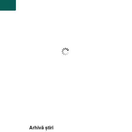
Botoșani
22:56,
f august 2026
22
°C
Nori Împrăștiați
Wind Gust:
8 Km/h
Clouds:
34%
Visibility:
10 km
Sunrise:
05:56
Sunset:
20:42
85
1015
9
%
mb
Km/h
Arhivă știri