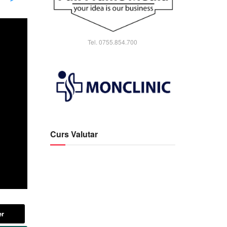
Tel. 0755.854.700
Curs Valutar
er