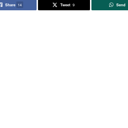
Share
14
Tweet
9
Send