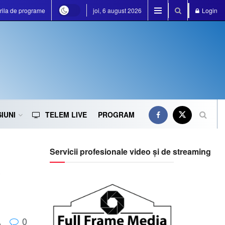
rila de programe
joi, 6 august 2026
Login
IUNI
TELEM LIVE
PROGRAM
Servicii profesionale video și de streaming
0
A