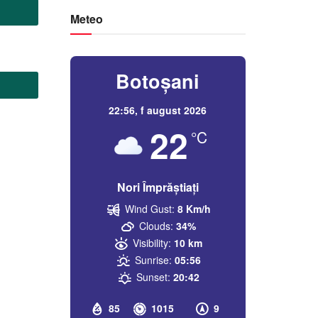
Meteo
Botoșani
22:56,
f august 2026
22
°C
Nori Împrăștiați
Wind Gust:
8 Km/h
Clouds:
34%
Visibility:
10 km
Sunrise:
05:56
Sunset:
20:42
85
1015
9