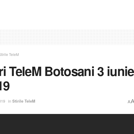
Stirile TeleM
iri TeleM Botosani 3 iunie
19
019
in
Stirile TeleM
A